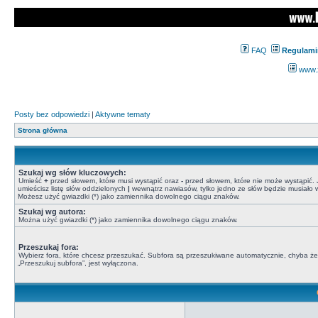
FAQ
Regulami
www.z
Posty bez odpowiedzi
|
Aktywne tematy
Strona główna
Szukaj wg słów kluczowych:
Umieść
+
przed słowem, które musi wystąpić oraz
-
przed słowem, które nie może wystąpić. J
umieścisz listę słów oddzielonych
|
wewnątrz nawiasów, tylko jedno ze słów będzie musiało w
Możesz użyć gwiazdki (*) jako zamiennika dowolnego ciągu znaków.
Szukaj wg autora:
Można użyć gwiazdki (*) jako zamiennika dowolnego ciągu znaków.
Przeszukaj fora:
Wybierz fora, które chcesz przeszukać. Subfora są przeszukiwane automatycznie, chyba że
„Przeszukuj subfora”, jest wyłączona.