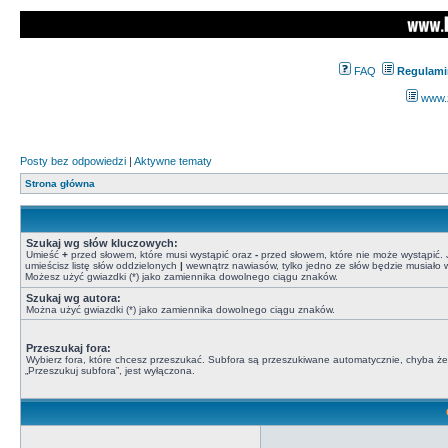
FAQ
Regulami
www.z
Posty bez odpowiedzi
|
Aktywne tematy
Strona główna
Szukaj wg słów kluczowych:
Umieść
+
przed słowem, które musi wystąpić oraz
-
przed słowem, które nie może wystąpić. J
umieścisz listę słów oddzielonych
|
wewnątrz nawiasów, tylko jedno ze słów będzie musiało w
Możesz użyć gwiazdki (*) jako zamiennika dowolnego ciągu znaków.
Szukaj wg autora:
Można użyć gwiazdki (*) jako zamiennika dowolnego ciągu znaków.
Przeszukaj fora:
Wybierz fora, które chcesz przeszukać. Subfora są przeszukiwane automatycznie, chyba że
„Przeszukuj subfora”, jest wyłączona.