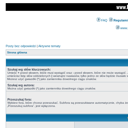
FAQ
Regulami
www.z
Posty bez odpowiedzi
|
Aktywne tematy
Strona główna
Szukaj wg słów kluczowych:
Umieść
+
przed słowem, które musi wystąpić oraz
-
przed słowem, które nie może wystąpić. J
umieścisz listę słów oddzielonych
|
wewnątrz nawiasów, tylko jedno ze słów będzie musiało w
Możesz użyć gwiazdki (*) jako zamiennika dowolnego ciągu znaków.
Szukaj wg autora:
Można użyć gwiazdki (*) jako zamiennika dowolnego ciągu znaków.
Przeszukaj fora:
Wybierz fora, które chcesz przeszukać. Subfora są przeszukiwane automatycznie, chyba że
„Przeszukuj subfora”, jest wyłączona.