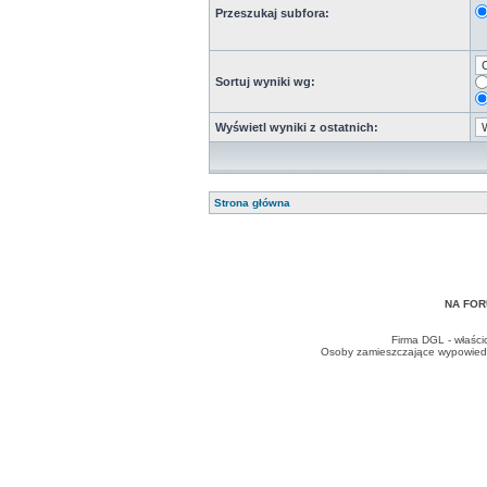
Przeszukaj subfora:
Sortuj wyniki wg:
Wyświetl wyniki z ostatnich:
Strona główna
NA FOR
Firma DGL - właści
Osoby zamieszczające wypowiedzi