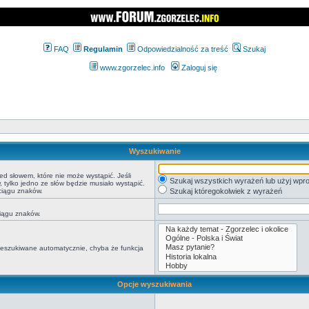
FAQ
Regulamin
Odpowiedzialność za treść
Szukaj
www.zgorzelec.info
Zaloguj się
Wyszukiwanie
ed słowem, które nie może wystąpić. Jeśli
Szukaj wszystkich wyrażeń lub użyj wp
tylko jedno ze słów będzie musiało wystąpić.
ciągu znaków.
Szukaj któregokolwiek z wyrażeń
ciągu znaków.
rzeszukiwane automatycznie, chyba że funkcja
Opcje wyszukiwania