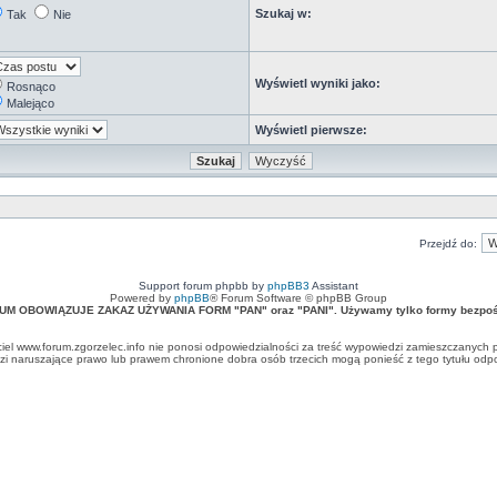
Szukaj w:
Tak
Nie
Wyświetl wyniki jako:
Rosnąco
Malejąco
Wyświetl pierwsze:
Przejdź do:
Support forum phpbb by
phpBB3
Assistant
Powered by
phpBB
® Forum Software © phpBB Group
UM OBOWIĄZUJE ZAKAZ UŻYWANIA FORM "PAN" oraz "PANI". Używamy tylko formy bezpośr
ciel www.forum.zgorzelec.info nie ponosi odpowiedzialności za treść wypowiedzi zamieszczanych 
 naruszające prawo lub prawem chronione dobra osób trzecich mogą ponieść z tego tytułu odpow