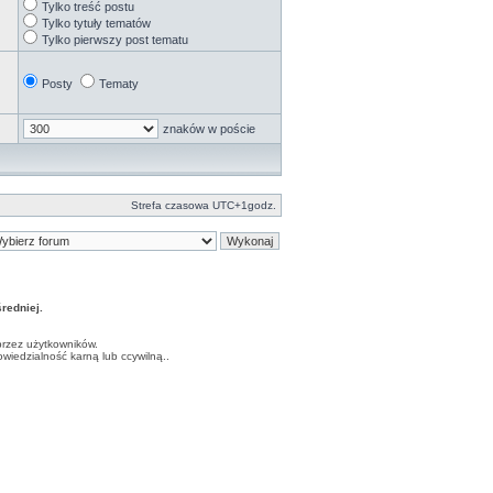
Tylko treść postu
Tylko tytuły tematów
Tylko pierwszy post tematu
Posty
Tematy
znaków w poście
Strefa czasowa UTC+1godz.
edniej.
przez użytkowników.
iedzialność karną lub ccywilną..