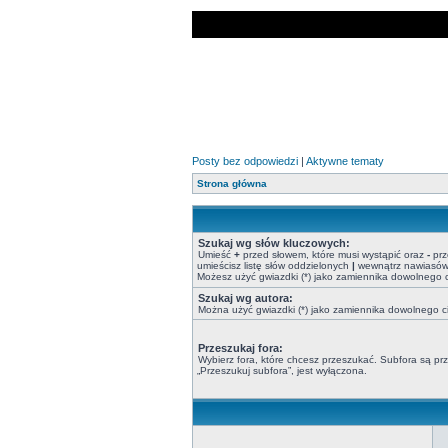
Posty bez odpowiedzi
|
Aktywne tematy
Strona główna
Szukaj wg słów kluczowych:
Umieść
+
przed słowem, które musi wystąpić oraz
-
prz
umieścisz listę słów oddzielonych
|
wewnątrz nawiasów, 
Możesz użyć gwiazdki (*) jako zamiennika dowolnego 
Szukaj wg autora:
Można użyć gwiazdki (*) jako zamiennika dowolnego 
Przeszukaj fora:
Wybierz fora, które chcesz przeszukać. Subfora są p
„Przeszukuj subfora”, jest wyłączona.