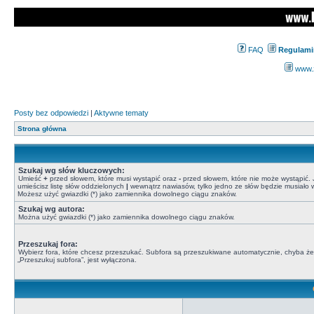
FAQ
Regulami
www.z
Posty bez odpowiedzi
|
Aktywne tematy
Strona główna
Szukaj wg słów kluczowych:
Umieść
+
przed słowem, które musi wystąpić oraz
-
przed słowem, które nie może wystąpić. J
umieścisz listę słów oddzielonych
|
wewnątrz nawiasów, tylko jedno ze słów będzie musiało w
Możesz użyć gwiazdki (*) jako zamiennika dowolnego ciągu znaków.
Szukaj wg autora:
Można użyć gwiazdki (*) jako zamiennika dowolnego ciągu znaków.
Przeszukaj fora:
Wybierz fora, które chcesz przeszukać. Subfora są przeszukiwane automatycznie, chyba że
„Przeszukuj subfora”, jest wyłączona.