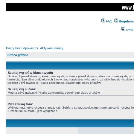
FAQ
Regulami
www.z
Posty bez odpowiedzi
|
Aktywne tematy
Strona główna
Szukaj wg słów kluczowych:
Umieść
+
przed słowem, które musi wystąpić oraz
-
przed słowem, które nie może wystąpić. J
umieścisz listę słów oddzielonych
|
wewnątrz nawiasów, tylko jedno ze słów będzie musiało w
Możesz użyć gwiazdki (*) jako zamiennika dowolnego ciągu znaków.
Szukaj wg autora:
Można użyć gwiazdki (*) jako zamiennika dowolnego ciągu znaków.
Przeszukaj fora:
Wybierz fora, które chcesz przeszukać. Subfora są przeszukiwane automatycznie, chyba że
„Przeszukuj subfora”, jest wyłączona.