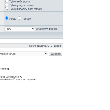
Tylko treść postu
Tylko tytuły tematów
Tylko pierwszy post tematu
Posty
Tematy
znaków w poście
Strefa czasowa UTC+1godz.
edniej.
przez użytkowników.
iedzialność karną lub ccywilną..