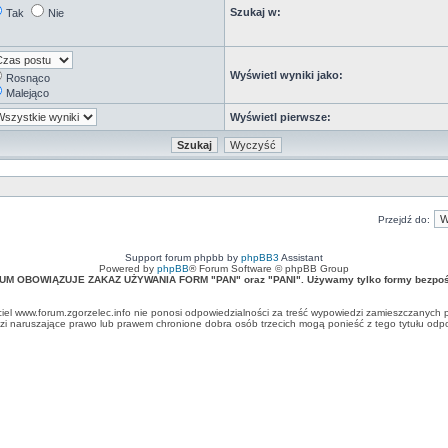
Szukaj w:
Tak
Nie
Wyświetl wyniki jako:
Rosnąco
Malejąco
Wyświetl pierwsze:
Przejdź do:
Support forum phpbb by
phpBB3
Assistant
Powered by
phpBB
® Forum Software © phpBB Group
UM OBOWIĄZUJE ZAKAZ UŻYWANIA FORM "PAN" oraz "PANI". Używamy tylko formy bezpośr
ciel www.forum.zgorzelec.info nie ponosi odpowiedzialności za treść wypowiedzi zamieszczanych 
 naruszające prawo lub prawem chronione dobra osób trzecich mogą ponieść z tego tytułu odpow