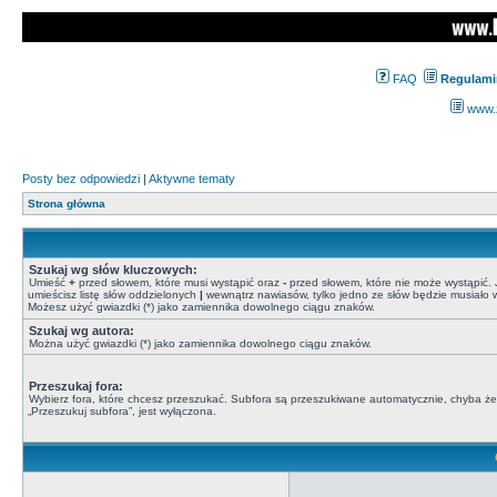
FAQ
Regulami
www.z
Posty bez odpowiedzi
|
Aktywne tematy
Strona główna
Szukaj wg słów kluczowych:
Umieść
+
przed słowem, które musi wystąpić oraz
-
przed słowem, które nie może wystąpić. J
umieścisz listę słów oddzielonych
|
wewnątrz nawiasów, tylko jedno ze słów będzie musiało w
Możesz użyć gwiazdki (*) jako zamiennika dowolnego ciągu znaków.
Szukaj wg autora:
Można użyć gwiazdki (*) jako zamiennika dowolnego ciągu znaków.
Przeszukaj fora:
Wybierz fora, które chcesz przeszukać. Subfora są przeszukiwane automatycznie, chyba że
„Przeszukuj subfora”, jest wyłączona.