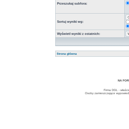
Przeszukaj subfora:
Sortuj wyniki wg:
Wyświetl wyniki z ostatnich:
Strona główna
NA FOR
Firma DGL - właści
Osoby zamieszczające wypowiedzi