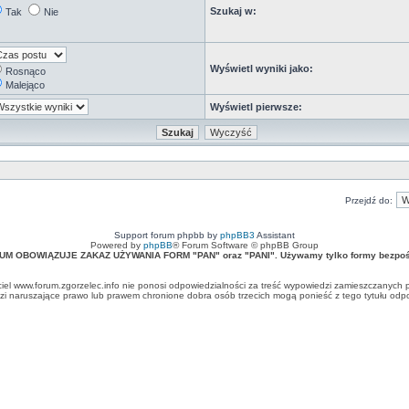
Szukaj w:
Tak
Nie
Wyświetl wyniki jako:
Rosnąco
Malejąco
Wyświetl pierwsze:
Przejdź do:
Support forum phpbb by
phpBB3
Assistant
Powered by
phpBB
® Forum Software © phpBB Group
UM OBOWIĄZUJE ZAKAZ UŻYWANIA FORM "PAN" oraz "PANI". Używamy tylko formy bezpośr
ciel www.forum.zgorzelec.info nie ponosi odpowiedzialności za treść wypowiedzi zamieszczanych 
 naruszające prawo lub prawem chronione dobra osób trzecich mogą ponieść z tego tytułu odpow