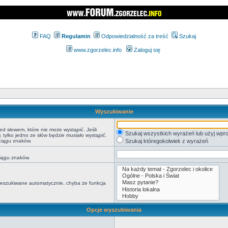
FAQ
Regulamin
Odpowiedzialność za treść
Szukaj
www.zgorzelec.info
Zaloguj się
Wyszukiwanie
ed słowem, które nie może wystąpić. Jeśli
Szukaj wszystkich wyrażeń lub użyj wp
tylko jedno ze słów będzie musiało wystąpić.
ciągu znaków.
Szukaj któregokolwiek z wyrażeń
ciągu znaków.
rzeszukiwane automatycznie, chyba że funkcja
Opcje wyszukiwania