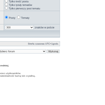
Tylko treść postu
Tylko tytuły tematów
Tylko pierwszy post tematu
Posty
Tematy
znaków w poście
Strefa czasowa UTC+1godz.
edniej.
przez użytkowników.
iedzialność karną lub ccywilną..