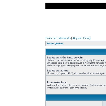
Posty bez odpowiedzi
|
Aktywne tematy
Strona główna
Szukaj wg słów kluczowych:
Umieść
+
przed słowem, które musi wystąpić oraz
-
prz
umieścisz listę słów oddzielonych
|
wewnątrz nawiasów, 
Możesz użyć gwiazdki (*) jako zamiennika dowolnego 
Szukaj wg autora:
Można użyć gwiazdki (*) jako zamiennika dowolnego 
Przeszukaj fora:
Wybierz fora, które chcesz przeszukać. Subfora są p
„Przeszukuj subfora”, jest wyłączona.