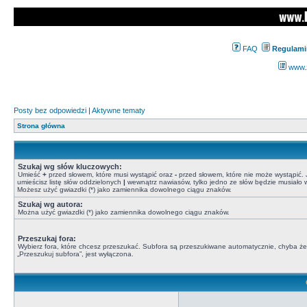
FAQ
Regulami
www.z
Posty bez odpowiedzi
|
Aktywne tematy
Strona główna
Szukaj wg słów kluczowych:
Umieść
+
przed słowem, które musi wystąpić oraz
-
przed słowem, które nie może wystąpić. J
umieścisz listę słów oddzielonych
|
wewnątrz nawiasów, tylko jedno ze słów będzie musiało w
Możesz użyć gwiazdki (*) jako zamiennika dowolnego ciągu znaków.
Szukaj wg autora:
Można użyć gwiazdki (*) jako zamiennika dowolnego ciągu znaków.
Przeszukaj fora:
Wybierz fora, które chcesz przeszukać. Subfora są przeszukiwane automatycznie, chyba że
„Przeszukuj subfora”, jest wyłączona.