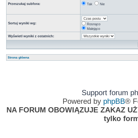
Przeszukaj subfora:
Tak
Nie
Sortuj wyniki wg:
Rosnąco
Malejąco
Wyświetl wyniki z ostatnich:
Strona główna
Support forum p
Powered by
phpBB
® F
NA FORUM OBOWIĄZUJE ZAKAZ UŻYW
tylko for