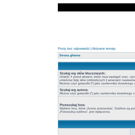
Posty bez odpowiedzi
|
Aktywne tematy
Strona główna
Szukaj wg słów kluczowych:
Umieść
+
przed słowem, które musi wystąpić oraz
-
prz
umieścisz listę słów oddzielonych
|
wewnątrz nawiasów, 
Możesz użyć gwiazdki (*) jako zamiennika dowolnego 
Szukaj wg autora:
Można użyć gwiazdki (*) jako zamiennika dowolnego 
Przeszukaj fora:
Wybierz fora, które chcesz przeszukać. Subfora są p
„Przeszukuj subfora”, jest wyłączona.