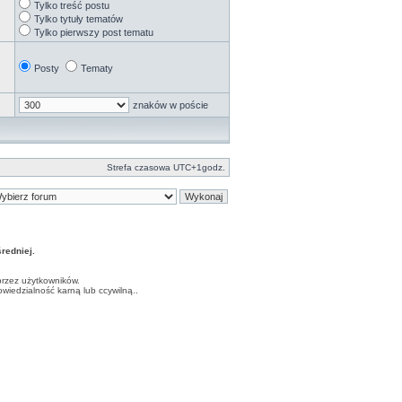
Tylko treść postu
Tylko tytuły tematów
Tylko pierwszy post tematu
Posty
Tematy
znaków w poście
Strefa czasowa UTC+1godz.
edniej.
przez użytkowników.
iedzialność karną lub ccywilną..