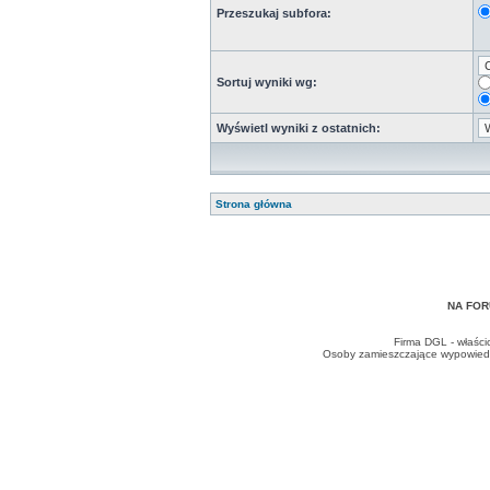
Przeszukaj subfora:
Sortuj wyniki wg:
Wyświetl wyniki z ostatnich:
Strona główna
NA FOR
Firma DGL - właści
Osoby zamieszczające wypowiedzi