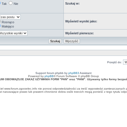
Szukaj w:
Tak
Nie
Wyświetl wyniki jako:
Rosnąco
Malejąco
Wyświetl pierwsze:
Przejdź do:
Support forum phpbb by
phpBB3
Assistant
Powered by
phpBB
® Forum Software © phpBB Group
UM OBOWIĄZUJE ZAKAZ UŻYWANIA FORM "PAN" oraz "PANI". Używamy tylko formy bezpośr
ciel www.forum.zgorzelec.info nie ponosi odpowiedzialności za treść wypowiedzi zamieszczanych 
 naruszające prawo lub prawem chronione dobra osób trzecich mogą ponieść z tego tytułu odpow