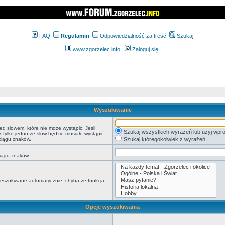
FAQ
Regulamin
Odpowiedzialność za treść
Szukaj
www.zgorzelec.info
Zaloguj się
Wyszukiwanie
ed słowem, które nie może wystąpić. Jeśli
Szukaj wszystkich wyrażeń lub użyj wp
tylko jedno ze słów będzie musiało wystąpić.
ciągu znaków.
Szukaj któregokolwiek z wyrażeń
ciągu znaków.
rzeszukiwane automatycznie, chyba że funkcja
Opcje wyszukiwania