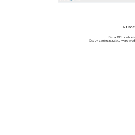
NA FOR
Firma DGL - właści
Osoby zamieszczające wypowiedzi