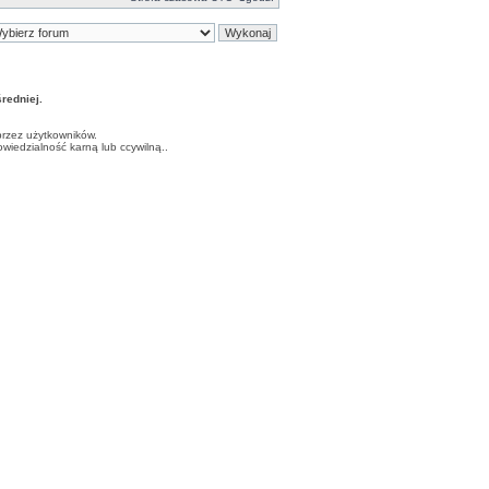
edniej.
przez użytkowników.
iedzialność karną lub ccywilną..