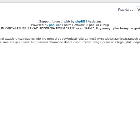
Przejdź do:
Support forum phpbb by
phpBB3
Assistant
Powered by
phpBB
® Forum Software © phpBB Group
UM OBOWIĄZUJE ZAKAZ UŻYWANIA FORM "PAN" oraz "PANI". Używamy tylko formy bezpośr
ciel www.forum.zgorzelec.info nie ponosi odpowiedzialności za treść wypowiedzi zamieszczanych 
 naruszające prawo lub prawem chronione dobra osób trzecich mogą ponieść z tego tytułu odpow