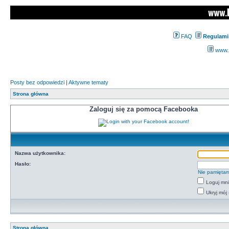
FAQ
Regulami
www.z
Posty bez odpowiedzi
|
Aktywne tematy
Strona główna
Zaloguj się za pomocą Facebooka
Nazwa użytkownika:
Hasło:
Nie pamiętam
Loguj mn
Ukryj mój 
Strona główna