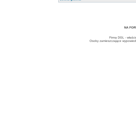
NA FOR
Firma DGL - właści
Osoby zamieszczające wypowiedzi