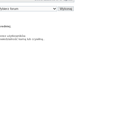
edniej.
przez użytkowników.
iedzialność karną lub ccywilną..