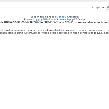
Przejdź do:
Support forum phpbb by
phpBB3
Assistant
Powered by
phpBB
® Forum Software © phpBB Group
UM OBOWIĄZUJE ZAKAZ UŻYWANIA FORM "PAN" oraz "PANI". Używamy tylko formy bezpośr
ciel www.forum.zgorzelec.info nie ponosi odpowiedzialności za treść wypowiedzi zamieszczanych 
 naruszające prawo lub prawem chronione dobra osób trzecich mogą ponieść z tego tytułu odpow