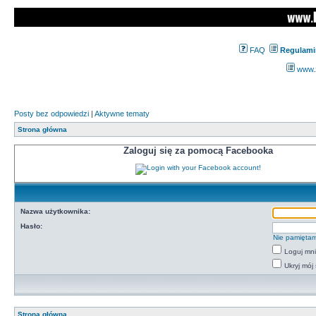
FAQ
Regulami
www.z
Posty bez odpowiedzi
|
Aktywne tematy
Strona główna
Zaloguj się za pomocą Facebooka
Nazwa użytkownika:
Hasło:
Nie pamiętam
Loguj mn
Ukryj mój 
Strona główna