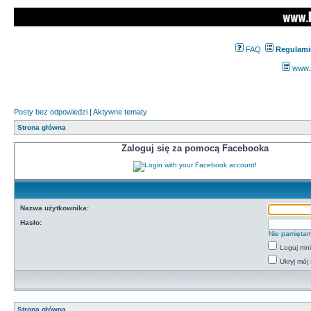
FAQ
Regulami
www.z
Posty bez odpowiedzi
|
Aktywne tematy
Strona główna
Zaloguj się za pomocą Facebooka
Nazwa użytkownika:
Hasło:
Nie pamiętam
Loguj mn
Ukryj mój 
Strona główna