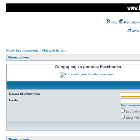
FAQ
Regulami
www.z
Posty bez odpowiedzi
|
Aktywne tematy
Strona główna
Zaloguj się za pomocą Facebooka
Nazwa użytkownika:
Hasło:
Nie pamiętam
Loguj mn
Ukryj mój 
Strona główna