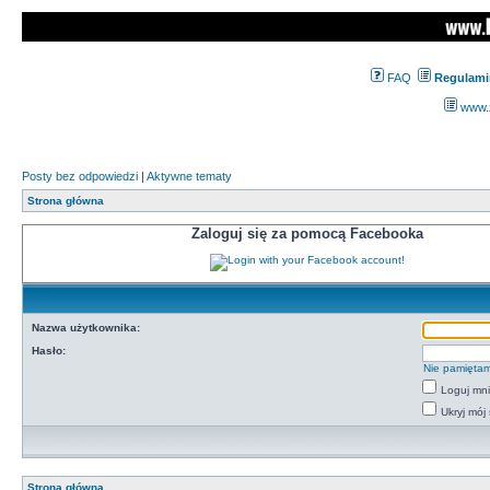
FAQ
Regulami
www.z
Posty bez odpowiedzi
|
Aktywne tematy
Strona główna
Zaloguj się za pomocą Facebooka
Nazwa użytkownika:
Hasło:
Nie pamiętam
Loguj mn
Ukryj mój 
Strona główna