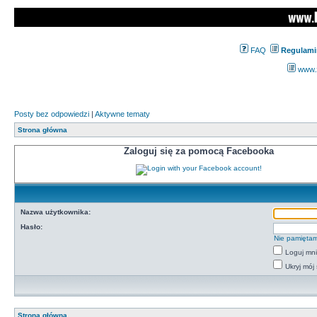
FAQ
Regulami
www.z
Posty bez odpowiedzi
|
Aktywne tematy
Strona główna
Zaloguj się za pomocą Facebooka
Nazwa użytkownika:
Hasło:
Nie pamiętam
Loguj mn
Ukryj mój 
Strona główna