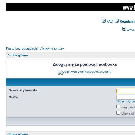
FAQ
Regulami
www.z
Posty bez odpowiedzi
|
Aktywne tematy
Strona główna
Zaloguj się za pomocą Facebooka
Nazwa użytkownika:
Hasło:
Nie pamiętam
Loguj mn
Ukryj mój 
Strona główna