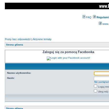
FAQ
Regulami
www.z
Posty bez odpowiedzi
|
Aktywne tematy
Strona główna
Zaloguj się za pomocą Facebooka
Nazwa użytkownika:
Hasło:
Nie pamiętam
Loguj mn
Ukryj mój 
Strona główna