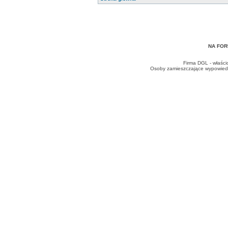
NA FOR
Firma DGL - właści
Osoby zamieszczające wypowiedzi