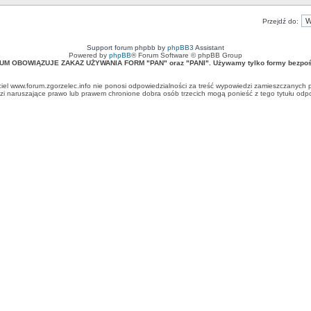
Przejdź do:
Support forum phpbb by
phpBB3
Assistant
Powered by
phpBB
® Forum Software © phpBB Group
UM OBOWIĄZUJE ZAKAZ UŻYWANIA FORM "PAN" oraz "PANI". Używamy tylko formy bezpośr
ciel www.forum.zgorzelec.info nie ponosi odpowiedzialności za treść wypowiedzi zamieszczanych 
 naruszające prawo lub prawem chronione dobra osób trzecich mogą ponieść z tego tytułu odpow