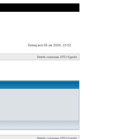
Dzisiaj jest 06 sie 2026, 15:52
Strefa czasowa UTC+1godz.
Strefa czasowa UTC+1godz.