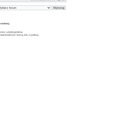
edniej.
przez użytkowników.
iedzialność karną lub ccywilną..