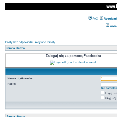
FAQ
Regulami
www.z
Posty bez odpowiedzi
|
Aktywne tematy
Strona główna
Zaloguj się za pomocą Facebooka
Nazwa użytkownika:
Hasło:
Nie pamiętam
Loguj mn
Ukryj mój 
Strona główna