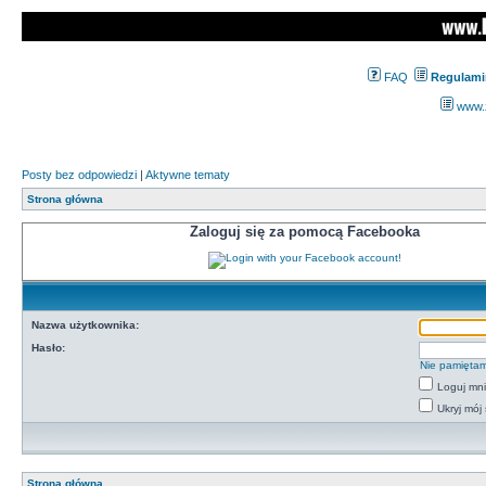
FAQ
Regulami
www.z
Posty bez odpowiedzi
|
Aktywne tematy
Strona główna
Zaloguj się za pomocą Facebooka
Nazwa użytkownika:
Hasło:
Nie pamiętam
Loguj mn
Ukryj mój 
Strona główna