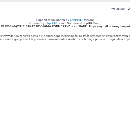
Przejdź do:
Support forum phpbb by
phpBB3
Assistant
Powered by
phpBB
® Forum Software © phpBB Group
UM OBOWIĄZUJE ZAKAZ UŻYWANIA FORM "PAN" oraz "PANI". Używamy tylko formy bezpośr
ciel www.forum.zgorzelec.info nie ponosi odpowiedzialności za treść wypowiedzi zamieszczanych 
 naruszające prawo lub prawem chronione dobra osób trzecich mogą ponieść z tego tytułu odpow