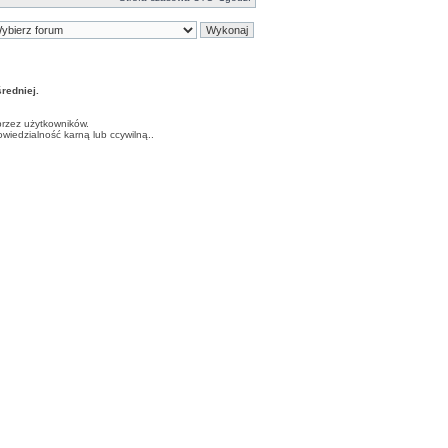
edniej.
przez użytkowników.
iedzialność karną lub ccywilną..