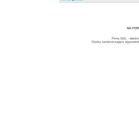
NA FOR
Firma DGL - właści
Osoby zamieszczające wypowiedzi