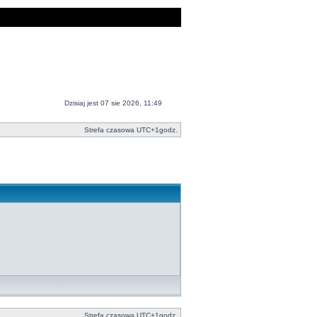
Dzisiaj jest 07 sie 2026, 11:49
Strefa czasowa UTC+1godz.
Strefa czasowa UTC+1godz.