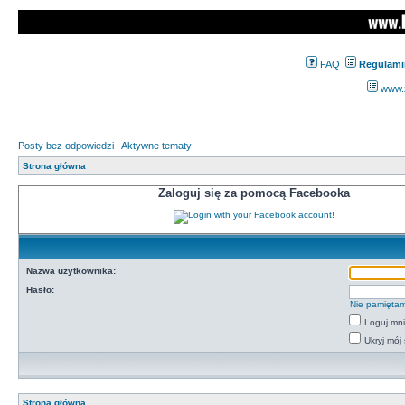
FAQ
Regulami
www.z
Posty bez odpowiedzi
|
Aktywne tematy
Strona główna
Zaloguj się za pomocą Facebooka
Nazwa użytkownika:
Hasło:
Nie pamiętam
Loguj mn
Ukryj mój 
Strona główna