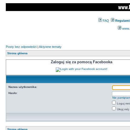
FAQ
Regulami
www.z
Posty bez odpowiedzi
|
Aktywne tematy
Strona główna
Zaloguj się za pomocą Facebooka
Nazwa użytkownika:
Hasło:
Nie pamiętam
Loguj mn
Ukryj mój 
Strona główna