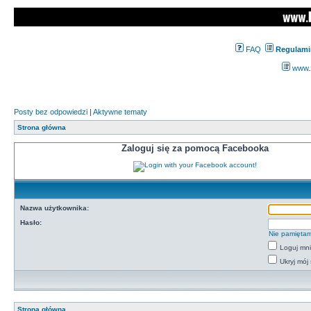
FAQ
Regulami
www.z
Posty bez odpowiedzi
|
Aktywne tematy
Strona główna
Zaloguj się za pomocą Facebooka
Nazwa użytkownika:
Hasło:
Nie pamiętam
Loguj mn
Ukryj mój 
Strona główna