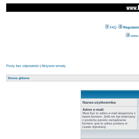
FAQ
Regulami
www.z
Posty bez odpowiedzi
|
Aktywne tematy
Strona główna
Nazwa użytkownika:
Adres e-mail:
Musi być to adres e-mail skojarzony z
twoim kontem. Jeśli nie był zmieniany
z poziomu panelu zarządzania
kontem, jest to adres podany w
czasie rejestracji.