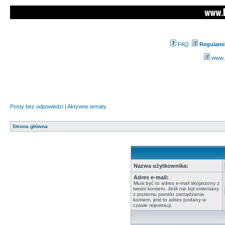
FAQ
Regulami
www.z
Posty bez odpowiedzi
|
Aktywne tematy
Strona główna
Nazwa użytkownika:
Adres e-mail:
Musi być to adres e-mail skojarzony z
twoim kontem. Jeśli nie był zmieniany
z poziomu panelu zarządzania
kontem, jest to adres podany w
czasie rejestracji.