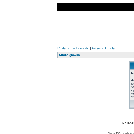
Posty bez odpowiedzi
|
Aktywne tematy
Strona główna
N
A
Mu
tw
z 
ko
cz
NA FOR
Firma DGL - właści