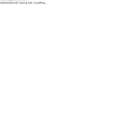
iedzialność karną lub ccywilną..