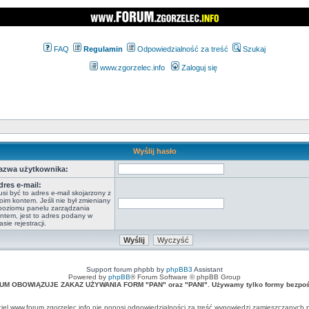
FAQ
Regulamin
Odpowiedzialność za treść
Szukaj
www.zgorzelec.info
Zaloguj się
Wyślij hasło
azwa użytkownika:
dres e-mail:
si być to adres e-mail skojarzony z
oim kontem. Jeśli nie był zmieniany
poziomu panelu zarządzania
ntem, jest to adres podany w
asie rejestracji.
Support forum phpbb by
phpBB3
Assistant
Powered by
phpBB
® Forum Software © phpBB Group
UM OBOWIĄZUJE ZAKAZ UŻYWANIA FORM "PAN" oraz "PANI". Używamy tylko formy bezpośr
ciel www.forum.zgorzelec.info nie ponosi odpowiedzialności za treść wypowiedzi zamieszczanych 