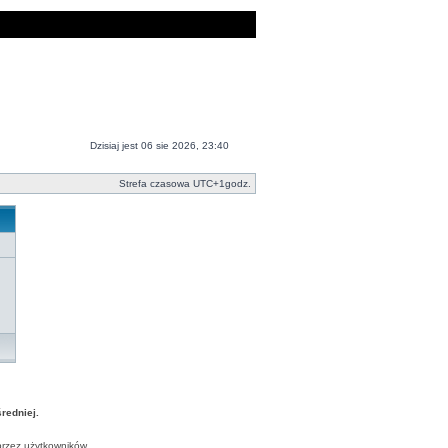
Dzisiaj jest 06 sie 2026, 23:40
Strefa czasowa UTC+1godz.
edniej.
przez użytkowników.