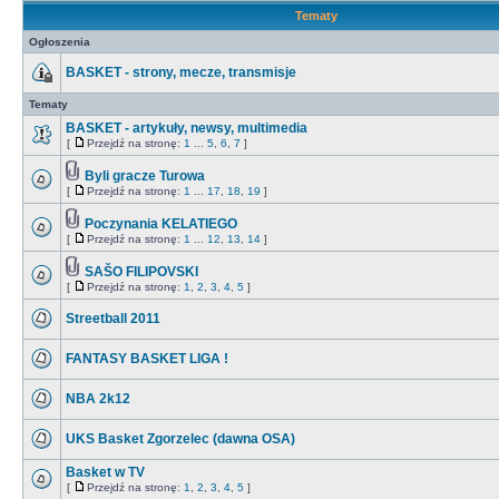
Tematy
Ogłoszenia
BASKET - strony, mecze, transmisje
Tematy
BASKET - artykuły, newsy, multimedia
[
Przejdź na stronę:
1
...
5
,
6
,
7
]
Byli gracze Turowa
[
Przejdź na stronę:
1
...
17
,
18
,
19
]
Poczynania KELATIEGO
[
Przejdź na stronę:
1
...
12
,
13
,
14
]
SAŠO FILIPOVSKI
[
Przejdź na stronę:
1
,
2
,
3
,
4
,
5
]
Streetball 2011
FANTASY BASKET LIGA !
NBA 2k12
UKS Basket Zgorzelec (dawna OSA)
Basket w TV
[
Przejdź na stronę:
1
,
2
,
3
,
4
,
5
]