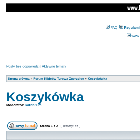
FAQ
Regulami
www.z
Posty bez odpowiedzi
|
Aktywne tematy
Strona główna
»
Forum Kibiców Turowa Zgorzelec
»
Koszykówka
Koszykówka
Moderator:
katrin89m
Strona
1
z
2
[ Tematy: 65 ]