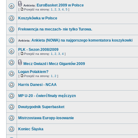
EuroBasket 2009 w Polsce
Ankieta:
[
Przejdź na stronę:
1
,
2
,
3
,
4
,
5
]
Koszykówka w Polsce
Frekwencja na meczach- nie tylko Turowa.
Ankieta (NOWA) na najgorszego komentatora koszykowki
Ankieta:
PLK - Sezon 2008/2009
[
Przejdź na stronę:
1
,
2
,
3
,
4
]
Mecz Gwiazd i Mecz Gigantów 2009
Logan Polakiem?
[
Przejdź na stronę:
1
,
2
]
Harris Danesi - NCAA
MP U-20 - ćwierćfinały męźczyzn
Dwutygodnik Superbasket
Mistrzostawa Europy-losowanie
Koniec Śląska