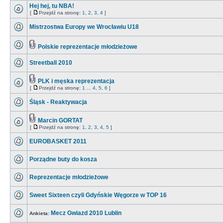
Hej hej, tu NBA!
[
Przejdź na stronę:
1
,
2
,
3
,
4
]
Mistrzostwa Europy we Wrocławiu U18
Polskie reprezentacje młodzieżowe
Streetball 2010
PLK i męska reprezentacja
[
Przejdź na stronę:
1
...
4
,
5
,
6
]
Śląsk - Reaktywacja
Marcin GORTAT
[
Przejdź na stronę:
1
,
2
,
3
,
4
,
5
]
EUROBASKET 2011
Porządne buty do kosza
Reprezentacje młodzieżowe
Sweet Sixteen czyli Gdyńskie Węgorze w TOP 16
Mecz Gwiazd 2010 Lublin
Ankieta: