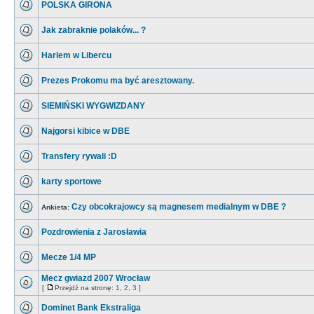
POLSKA GIRONA
Jak zabraknie polaków... ?
Harlem w Libercu
Prezes Prokomu ma być aresztowany.
SIEMIŃSKI WYGWIZDANY
Najgorsi kibice w DBE
Transfery rywali :D
karty sportowe
Czy obcokrajowcy są magnesem medialnym w DBE ?
Ankieta:
Pozdrowienia z Jarosławia
Mecze 1/4 MP
Mecz gwiazd 2007 Wrocław
[
Przejdź na stronę:
1
,
2
,
3
]
Dominet Bank Ekstraliga