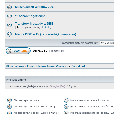
Mecz Gwiazd Wrocław 2007
''Kochani'' sędziowie
Transfery i roszady w DBE
[
Przejdź na stronę:
1
,
2
,
3
]
Mecze DBE w TV (zapowiedzi,komentarze)
Wyświetl tematy nie starsze niż:
Strona
1
z
2
[ Tematy: 65 ]
Strona główna
»
Forum Kibiców Turowa Zgorzelec
»
Koszykówka
Kto jest online
Użytkownicy przeglądający to forum:
Google [Bot]
i 17 gości
Nieprzeczytane posty
Nie ma nieprzeczytanych postów
Nieprzeczytane posty [ Popularne ]
Nie ma nieprzeczytanych postów [ Po
Nieprzeczytane posty [ Zablokowane ]
Nie ma nieprzeczytanych postów [ Za