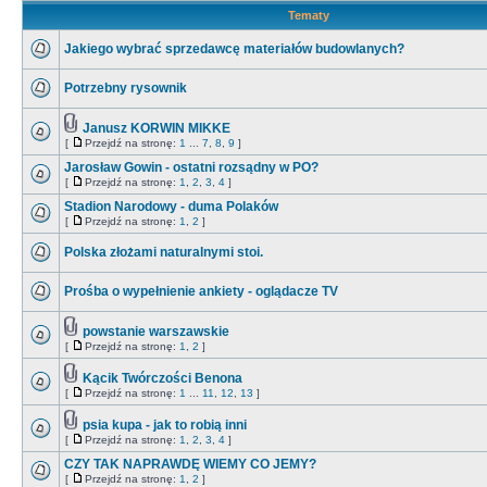
Tematy
Jakiego wybrać sprzedawcę materiałów budowlanych?
Potrzebny rysownik
Janusz KORWIN MIKKE
[
Przejdź na stronę:
1
...
7
,
8
,
9
]
Jarosław Gowin - ostatni rozsądny w PO?
[
Przejdź na stronę:
1
,
2
,
3
,
4
]
Stadion Narodowy - duma Polaków
[
Przejdź na stronę:
1
,
2
]
Polska złożami naturalnymi stoi.
Prośba o wypełnienie ankiety - oglądacze TV
powstanie warszawskie
[
Przejdź na stronę:
1
,
2
]
Kącik Twórczości Benona
[
Przejdź na stronę:
1
...
11
,
12
,
13
]
psia kupa - jak to robią inni
[
Przejdź na stronę:
1
,
2
,
3
,
4
]
CZY TAK NAPRAWDĘ WIEMY CO JEMY?
[
Przejdź na stronę:
1
,
2
]