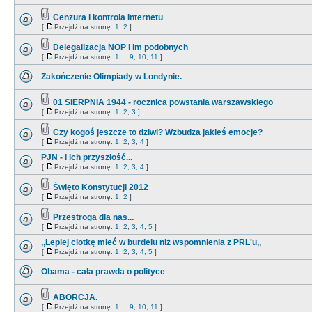
Cenzura i kontrola Internetu
[
Przejdź na stronę:
1
,
2
]
Delegalizacja NOP i im podobnych
[
Przejdź na stronę:
1
...
9
,
10
,
11
]
Zakończenie Olimpiady w Londynie.
01 SIERPNIA 1944 - rocznica powstania warszawskiego
[
Przejdź na stronę:
1
,
2
,
3
]
Czy kogoś jeszcze to dziwi? Wzbudza jakieś emocje?
[
Przejdź na stronę:
1
,
2
,
3
,
4
]
PJN - i ich przyszłość...
[
Przejdź na stronę:
1
,
2
,
3
,
4
]
Święto Konstytucji 2012
[
Przejdź na stronę:
1
,
2
]
Przestroga dla nas...
[
Przejdź na stronę:
1
,
2
,
3
,
4
,
5
]
,,Lepiej ciotkę mieć w burdelu niż wspomnienia z PRL'u,,
[
Przejdź na stronę:
1
,
2
,
3
,
4
,
5
]
Obama - cała prawda o polityce
ABORCJA.
[
Przejdź na stronę:
1
...
9
,
10
,
11
]