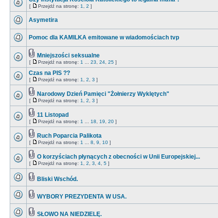
[
Przejdź na stronę:
1
,
2
]
Asymetira
Pomoc dla KAMILKA emitowane w wiadomościach tvp
Mniejszości seksualne
[
Przejdź na stronę:
1
...
23
,
24
,
25
]
Czas na PIS ??
[
Przejdź na stronę:
1
,
2
,
3
]
Narodowy Dzień Pamięci "Żołnierzy Wyklętych"
[
Przejdź na stronę:
1
,
2
,
3
]
11 Listopad
[
Przejdź na stronę:
1
...
18
,
19
,
20
]
Ruch Poparcia Palikota
[
Przejdź na stronę:
1
...
8
,
9
,
10
]
O korzyściach płynących z obecności w Unii Europejskiej...
[
Przejdź na stronę:
1
,
2
,
3
,
4
,
5
]
Bliski Wschód.
WYBORY PREZYDENTA W USA.
SŁOWO NA NIEDZIELĘ.