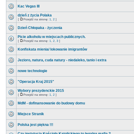
Kac Vegas III
dzień z życia Polaka
[
Przejdź na stronę:
1
,
2
]
Dzień Chłopaka - życzenia
Picie alkoholu w miejscach publicznych.
[
Przejdź na stronę:
1
,
2
,
3
]
Konfiskata mienia/ lokowanie imigrantów
Jezioro, natura, cuda natury - niedaleko, tanio i extra
nowe technologie
"Operacja Kraj 2015"
Wybory prezydenckie 2015
[
Przejdź na stronę:
1
,
2
]
MdM - dofinansowanie do budowy domu
Miejsce Stranik
Polska jest piękna !!!
Czy instytucja Kościoła Katolickiego to legalna mafia ?