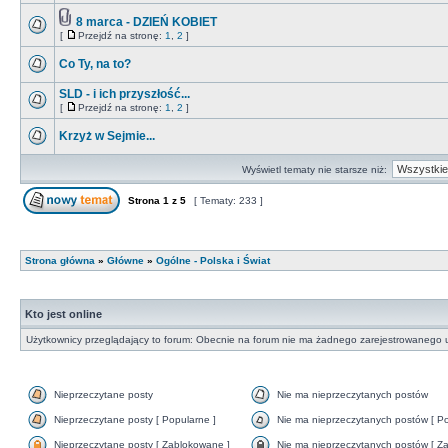
8 marca - DZIEŃ KOBIET
[
Przejdź na stronę:
1
,
2
]
Co Ty, na to?
SLD - i ich przyszłość...
[
Przejdź na stronę:
1
,
2
]
Krzyż w Sejmie...
Wyświetl tematy nie starsze niż:
Strona
1
z
5
[ Tematy: 233 ]
Strona główna
»
Główne
»
Ogólne - Polska i Świat
Kto jest online
Użytkownicy przeglądający to forum: Obecnie na forum nie ma żadnego zarejestrowanego u
Nieprzeczytane posty
Nie ma nieprzeczytanych postów
Nieprzeczytane posty [ Popularne ]
Nie ma nieprzeczytanych postów [ Po
Nieprzeczytane posty [ Zablokowane ]
Nie ma nieprzeczytanych postów [ Za