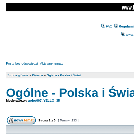
FAQ
Regulami
www.z
Posty bez odpowiedzi
|
Aktywne tematy
Strona główna
»
Główne
»
Ogólne - Polska i Świat
Ogólne - Polska i Świ
Moderatorzy:
gobo007
,
YELLO_35
Strona
1
z
5
[ Tematy: 233 ]