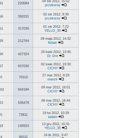
04 sie 2012, 15:52
31
220084
przekorny
02 sie 2012, 9:39
56
350331
przekorny
01 sie 2012, 7:22
51
317036
YELLO_35
09 maja 2012, 14:32
28
212764
fisban
25 kwie 2012, 13:45
66
427324
Dr. Dre
02 kwie 2012, 19:30
67
937036
CICHY
27 mar 2012, 8:29
0
70119
manzir
09 mar 2012, 16:01
162
564184
CICHY
08 mar 2012, 16:44
23
536478
CICHY
19 lut 2012, 10:29
5
73811
tadam
13 gru 2011, 10:31
19
145553
YELLO_35
24 lis 2011, 9:47
4
66111