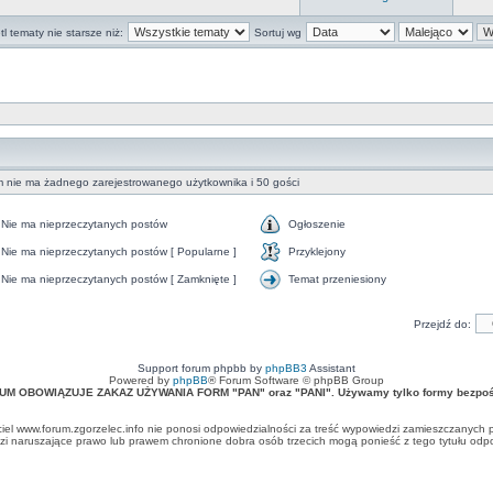
l tematy nie starsze niż:
Sortuj wg
m nie ma żadnego zarejestrowanego użytkownika i 50 gości
Nie ma nieprzeczytanych postów
Ogłoszenie
Nie ma nieprzeczytanych postów [ Popularne ]
Przyklejony
Nie ma nieprzeczytanych postów [ Zamknięte ]
Temat przeniesiony
Przejdź do:
Support forum phpbb by
phpBB3
Assistant
Powered by
phpBB
® Forum Software © phpBB Group
UM OBOWIĄZUJE ZAKAZ UŻYWANIA FORM "PAN" oraz "PANI". Używamy tylko formy bezpośr
ciel www.forum.zgorzelec.info nie ponosi odpowiedzialności za treść wypowiedzi zamieszczanych 
 naruszające prawo lub prawem chronione dobra osób trzecich mogą ponieść z tego tytułu odpow