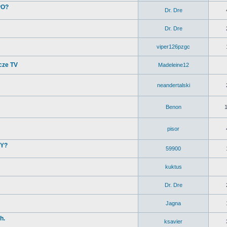
PO?
Dr. Dre
Dr. Dre
viper126pzgc
cze TV
Madeleine12
neandertalski
Benon
pisor
MY?
59900
kuktus
Dr. Dre
Jagna
h.
ksavier