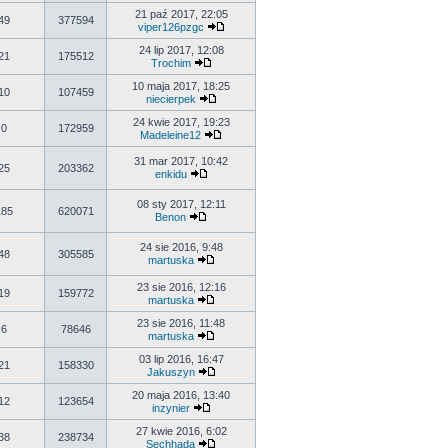
21 paź 2017, 22:05
49
377594
viper126pzgc
24 lip 2017, 12:08
21
175512
Trochim
10 maja 2017, 18:25
10
107459
niecierpek
24 kwie 2017, 19:23
0
172959
Madeleine12
31 mar 2017, 10:42
25
203362
enkidu
08 sty 2017, 12:11
185
620071
Benon
24 sie 2016, 9:48
48
305585
martuska
23 sie 2016, 12:16
19
159772
martuska
23 sie 2016, 11:48
6
78646
martuska
03 lip 2016, 16:47
21
158330
Jakuszyn
20 maja 2016, 13:40
12
123654
inzynier
27 kwie 2016, 6:02
38
238734
Sechhada