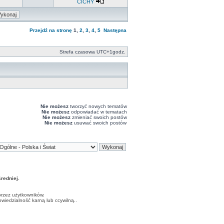
CICHY
Przejdź na stronę
1
,
2
,
3
,
4
,
5
Następna
Strefa czasowa UTC+1godz.
Nie możesz
tworzyć nowych tematów
Nie możesz
odpowiadać w tematach
Nie możesz
zmieniać swoich postów
Nie możesz
usuwać swoich postów
edniej.
przez użytkowników.
iedzialność karną lub ccywilną..