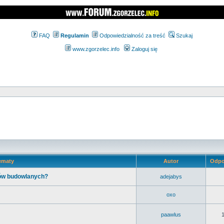
FAQ
Regulamin
Odpowiedzialność za treść
Szukaj
www.zgorzelec.info
Zaloguj się
ematy
Autor
Odpo
łów budowlanych?
adejabys
oxo
paawlus