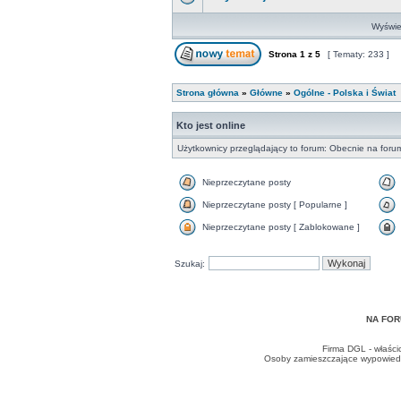
Wyświet
Strona
1
z
5
[ Tematy: 233 ]
Strona główna
»
Główne
»
Ogólne - Polska i Świat
Kto jest online
Użytkownicy przeglądający to forum: Obecnie na foru
Nieprzeczytane posty
Nieprzeczytane posty [ Popularne ]
Nieprzeczytane posty [ Zablokowane ]
Szukaj:
NA FOR
Firma DGL - właści
Osoby zamieszczające wypowiedzi