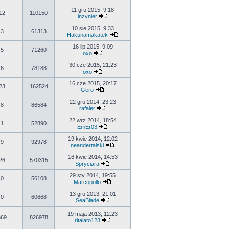
11 gru 2015, 9:18
12
110150
inzynier
10 sie 2015, 9:33
3
61313
Hakunamakatek
16 lip 2015, 9:09
5
71260
oxo
30 cze 2015, 21:23
6
78188
oxo
16 cze 2015, 20:17
23
162524
Gero
22 gru 2014, 23:23
8
86584
rafaler
22 wrz 2014, 18:54
1
52890
EmEr03
19 kwie 2014, 12:02
9
92978
neandertalski
16 kwie 2014, 14:53
26
570315
Spryciara
29 sty 2014, 19:55
0
56108
Marcopollo
13 gru 2013, 21:01
0
60668
SeaBlade
19 maja 2013, 12:23
369
826978
ritalato123