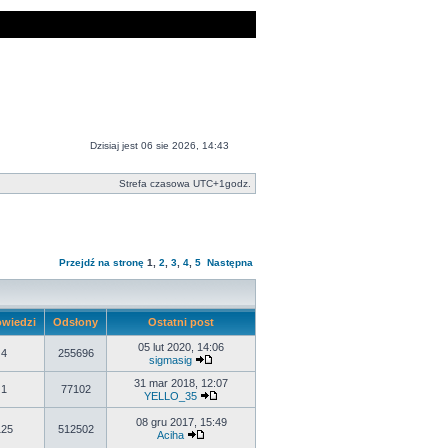
Dzisiaj jest 06 sie 2026, 14:43
Strefa czasowa UTC+1godz.
Przejdź na stronę
1
,
2
,
3
,
4
,
5
Następna
wiedzi
Odsłony
Ostatni post
05 lut 2020, 14:06
4
255696
sigmasig
31 mar 2018, 12:07
1
77102
YELLO_35
08 gru 2017, 15:49
125
512502
Aciha