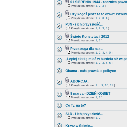
01 SIERPNIA 1944 - rocznica pows
[
Przejdź na stronę:
1
,
2
,
3
]
Czy kogoś jeszcze to dziwi? Wzbud
[
Przejdź na stronę:
1
,
2
,
3
,
4
]
PJN - i ich przyszłość...
[
Przejdź na stronę:
1
,
2
,
3
,
4
]
Święto Konstytucji 2012
[
Przejdź na stronę:
1
,
2
]
Przestroga dla nas...
[
Przejdź na stronę:
1
,
2
,
3
,
4
,
5
]
,,Lepiej ciotkę mieć w burdelu niż wsp
[
Przejdź na stronę:
1
,
2
,
3
,
4
,
5
]
Obama - cała prawda o polityce
ABORCJA.
[
Przejdź na stronę:
1
...
9
,
10
,
11
]
8 marca - DZIEŃ KOBIET
[
Przejdź na stronę:
1
,
2
]
Co Ty, na to?
SLD - i ich przyszłość...
[
Przejdź na stronę:
1
,
2
]
Krzyż w Sejmie...