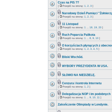
Czas na PIS ??
[
Przejdź na stronę:
1
,
2
,
3
]
Narodowy Dzień Pamięci "Żołnierz
[
Przejdź na stronę:
1
,
2
,
3
]
11 Listopad
[
Przejdź na stronę:
1
...
18
,
19
,
20
]
Ruch Poparcia Palikota
[
Przejdź na stronę:
1
...
8
,
9
,
10
]
O korzyściach płynących z obecnośc
[
Przejdź na stronę:
1
,
2
,
3
,
4
,
5
]
Bliski Wschód.
WYBORY PREZYDENTA W USA.
SŁOWO NA NIEDZIELĘ.
Cenzura i kontrola Internetu
[
Przejdź na stronę:
1
,
2
]
Delegalizacja NOP i im podobnych
[
Przejdź na stronę:
1
...
9
,
10
,
11
]
Zakończenie Olimpiady w Londynie.