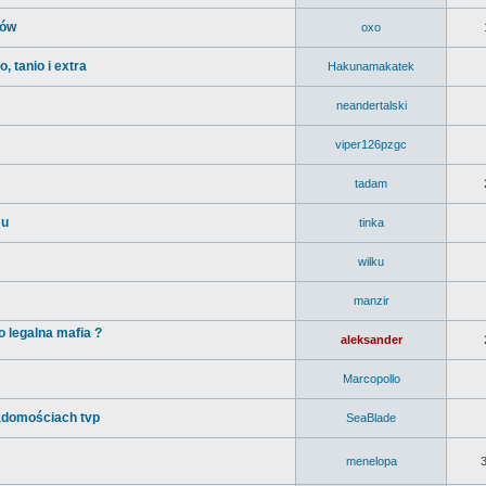
tów
oxo
, tanio i extra
Hakunamakatek
neandertalski
viper126pzgc
tadam
mu
tinka
wilku
manzir
o legalna mafia ?
aleksander
Marcopollo
domościach tvp
SeaBlade
menelopa