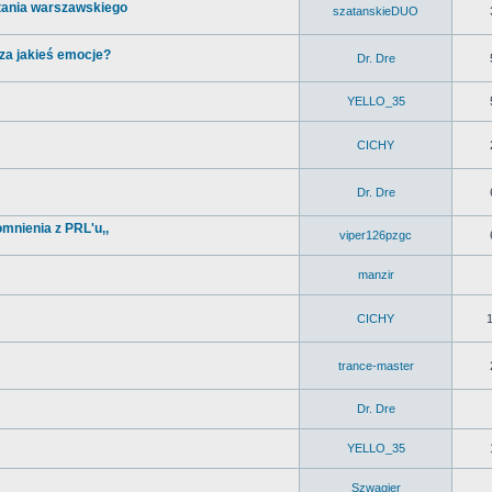
tania warszawskiego
szatanskieDUO
za jakieś emocje?
Dr. Dre
YELLO_35
CICHY
Dr. Dre
omnienia z PRL'u,,
viper126pzgc
manzir
CICHY
trance-master
Dr. Dre
YELLO_35
Szwagier