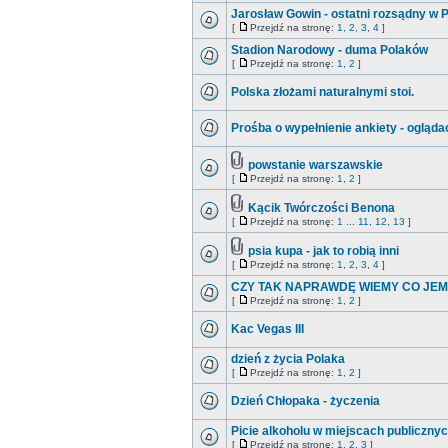
Jarosław Gowin - ostatni rozsądny w 
[
Przejdź na stronę:
1
,
2
,
3
,
4
]
Stadion Narodowy - duma Polaków
[
Przejdź na stronę:
1
,
2
]
Polska złożami naturalnymi stoi.
Prośba o wypełnienie ankiety - ogląda
powstanie warszawskie
[
Przejdź na stronę:
1
,
2
]
Kącik Twórczości Benona
[
Przejdź na stronę:
1
...
11
,
12
,
13
]
psia kupa - jak to robią inni
[
Przejdź na stronę:
1
,
2
,
3
,
4
]
CZY TAK NAPRAWDĘ WIEMY CO JE
[
Przejdź na stronę:
1
,
2
]
Kac Vegas III
dzień z życia Polaka
[
Przejdź na stronę:
1
,
2
]
Dzień Chłopaka - życzenia
Picie alkoholu w miejscach publicznyc
[
Przejdź na stronę:
1
,
2
,
3
]