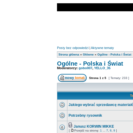
Posty bez odpowiedzi
|
Aktywne tematy
Strona główna
»
Główne
»
Ogólne - Polska i Świat
Ogólne - Polska i Świat
Moderatorzy:
gobo007
,
YELLO_35
Strona
1
z
5
[ Tematy: 233 ]
T
Jakiego wybrać sprzedawcę materia
Potrzebny rysownik
Janusz KORWIN MIKKE
[
Przejdź na stronę:
1
...
7
,
8
,
9
]