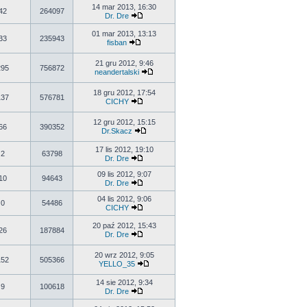
14 mar 2013, 16:30
42
264097
Dr. Dre
01 mar 2013, 13:13
33
235943
fisban
21 gru 2012, 9:46
295
756872
neandertalski
18 gru 2012, 17:54
137
576781
CICHY
12 gru 2012, 15:15
66
390352
Dr.Skacz
17 lis 2012, 19:10
2
63798
Dr. Dre
09 lis 2012, 9:07
10
94643
Dr. Dre
04 lis 2012, 9:06
0
54486
CICHY
20 paź 2012, 15:43
26
187884
Dr. Dre
20 wrz 2012, 9:05
152
505366
YELLO_35
14 sie 2012, 9:34
9
100618
Dr. Dre