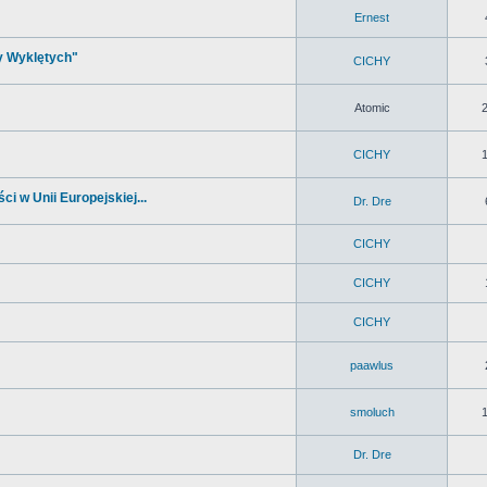
Ernest
y Wyklętych"
CICHY
Atomic
CICHY
i w Unii Europejskiej...
Dr. Dre
CICHY
CICHY
CICHY
paawlus
smoluch
Dr. Dre