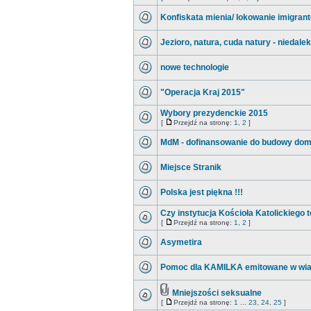
Konfiskata mienia/ lokowanie imigran
Jezioro, natura, cuda natury - niedaleko
nowe technologie
"Operacja Kraj 2015"
Wybory prezydenckie 2015
[
Przejdź na stronę:
1
,
2
]
MdM - dofinansowanie do budowy do
Miejsce Stranik
Polska jest piękna !!!
Czy instytucja Kościoła Katolickiego t
[
Przejdź na stronę:
1
,
2
]
Asymetira
Pomoc dla KAMILKA emitowane w wia
Mniejszości seksualne
[
Przejdź na stronę:
1
...
23
,
24
,
25
]