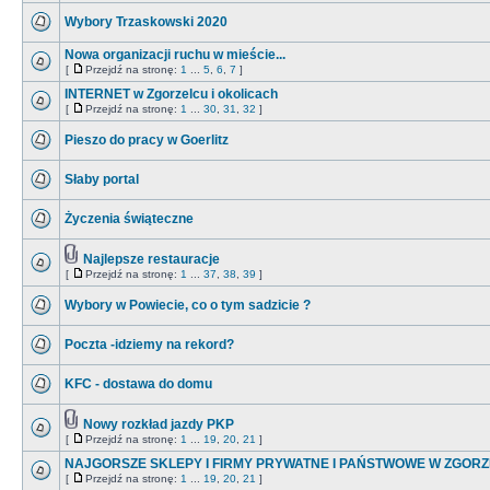
Wybory Trzaskowski 2020
Nowa organizacji ruchu w mieście...
[
Przejdź na stronę:
1
...
5
,
6
,
7
]
INTERNET w Zgorzelcu i okolicach
[
Przejdź na stronę:
1
...
30
,
31
,
32
]
Pieszo do pracy w Goerlitz
Słaby portal
Życzenia świąteczne
Najlepsze restauracje
[
Przejdź na stronę:
1
...
37
,
38
,
39
]
Wybory w Powiecie, co o tym sadzicie ?
Poczta -idziemy na rekord?
KFC - dostawa do domu
Nowy rozkład jazdy PKP
[
Przejdź na stronę:
1
...
19
,
20
,
21
]
NAJGORSZE SKLEPY I FIRMY PRYWATNE I PAŃSTWOWE W ZGOR
[
Przejdź na stronę:
1
...
19
,
20
,
21
]