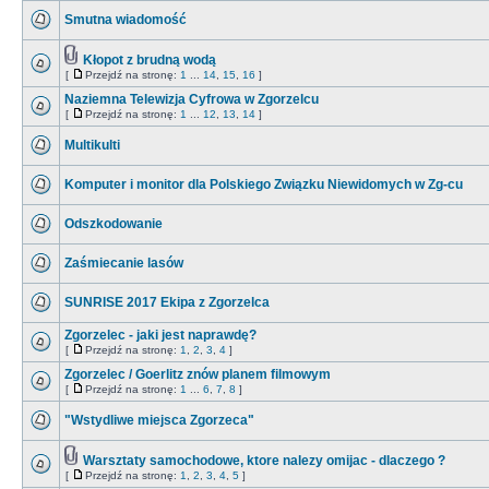
Smutna wiadomość
Kłopot z brudną wodą
[
Przejdź na stronę:
1
...
14
,
15
,
16
]
Naziemna Telewizja Cyfrowa w Zgorzelcu
[
Przejdź na stronę:
1
...
12
,
13
,
14
]
Multikulti
Komputer i monitor dla Polskiego Związku Niewidomych w Zg-cu
Odszkodowanie
Zaśmiecanie lasów
SUNRISE 2017 Ekipa z Zgorzelca
Zgorzelec - jaki jest naprawdę?
[
Przejdź na stronę:
1
,
2
,
3
,
4
]
Zgorzelec / Goerlitz znów planem filmowym
[
Przejdź na stronę:
1
...
6
,
7
,
8
]
"Wstydliwe miejsca Zgorzeca"
Warsztaty samochodowe, ktore nalezy omijac - dlaczego ?
[
Przejdź na stronę:
1
,
2
,
3
,
4
,
5
]