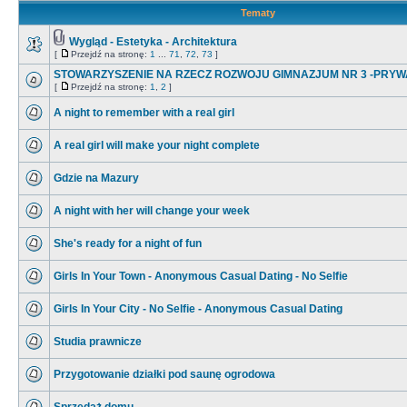
Tematy
Wygląd - Estetyka - Architektura
[
Przejdź na stronę:
1
...
71
,
72
,
73
]
STOWARZYSZENIE NA RZECZ ROZWOJU GIMNAZJUM NR 3 -PRYW
[
Przejdź na stronę:
1
,
2
]
A night to remember with a real girl
A real girl will make your night complete
Gdzie na Mazury
A night with her will change your week
She's ready for a night of fun
Girls In Your Town - Anonymous Casual Dating - No Selfie
Girls In Your City - No Selfie - Anonymous Casual Dating
Studia prawnicze
Przygotowanie działki pod saunę ogrodowa