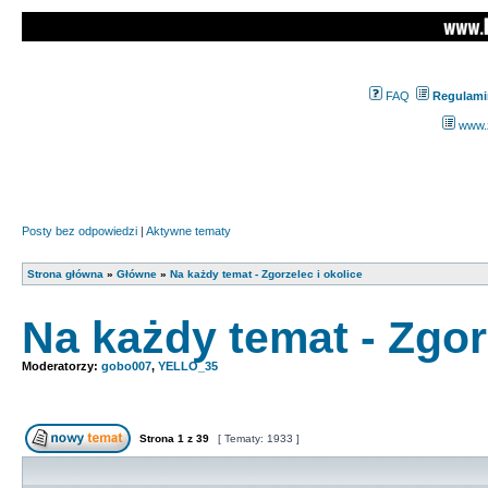
FAQ
Regulami
www.z
Posty bez odpowiedzi
|
Aktywne tematy
Strona główna
»
Główne
»
Na każdy temat - Zgorzelec i okolice
Na każdy temat - Zgor
Moderatorzy:
gobo007
,
YELLO_35
Strona
1
z
39
[ Tematy: 1933 ]