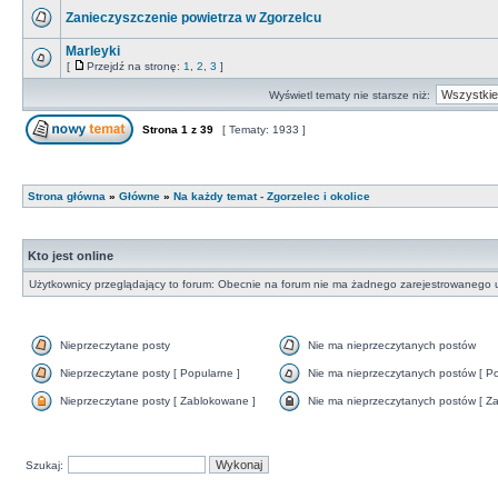
Zanieczyszczenie powietrza w Zgorzelcu
Marleyki
[
Przejdź na stronę:
1
,
2
,
3
]
Wyświetl tematy nie starsze niż:
Strona
1
z
39
[ Tematy: 1933 ]
Strona główna
»
Główne
»
Na każdy temat - Zgorzelec i okolice
Kto jest online
Użytkownicy przeglądający to forum: Obecnie na forum nie ma żadnego zarejestrowanego u
Nieprzeczytane posty
Nie ma nieprzeczytanych postów
Nieprzeczytane posty [ Popularne ]
Nie ma nieprzeczytanych postów [ Po
Nieprzeczytane posty [ Zablokowane ]
Nie ma nieprzeczytanych postów [ Za
Szukaj: