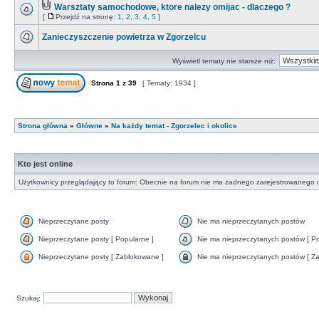
Warsztaty samochodowe, ktore nalezy omijac - dlaczego ?
[
Przejdź na stronę:
1
,
2
,
3
,
4
,
5
]
Zanieczyszczenie powietrza w Zgorzelcu
Wyświetl tematy nie starsze niż:
Strona
1
z
39
[ Tematy: 1934 ]
Strona główna
»
Główne
»
Na każdy temat - Zgorzelec i okolice
Kto jest online
Użytkownicy przeglądający to forum: Obecnie na forum nie ma żadnego zarejestrowanego u
Nieprzeczytane posty
Nie ma nieprzeczytanych postów
Nieprzeczytane posty [ Popularne ]
Nie ma nieprzeczytanych postów [ Po
Nieprzeczytane posty [ Zablokowane ]
Nie ma nieprzeczytanych postów [ Za
Szukaj: