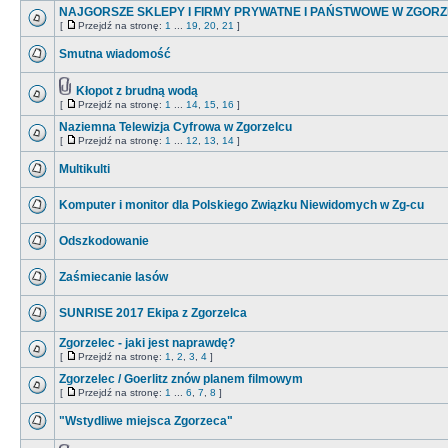
NAJGORSZE SKLEPY I FIRMY PRYWATNE I PAŃSTWOWE W ZGOR
[
Przejdź na stronę:
1
...
19
,
20
,
21
]
Smutna wiadomość
Kłopot z brudną wodą
[
Przejdź na stronę:
1
...
14
,
15
,
16
]
Naziemna Telewizja Cyfrowa w Zgorzelcu
[
Przejdź na stronę:
1
...
12
,
13
,
14
]
Multikulti
Komputer i monitor dla Polskiego Związku Niewidomych w Zg-cu
Odszkodowanie
Zaśmiecanie lasów
SUNRISE 2017 Ekipa z Zgorzelca
Zgorzelec - jaki jest naprawdę?
[
Przejdź na stronę:
1
,
2
,
3
,
4
]
Zgorzelec / Goerlitz znów planem filmowym
[
Przejdź na stronę:
1
...
6
,
7
,
8
]
"Wstydliwe miejsca Zgorzeca"