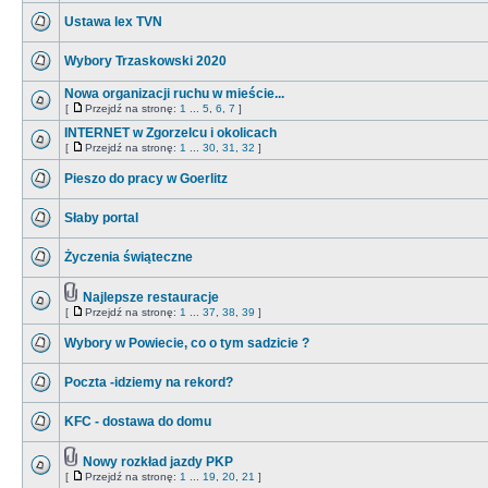
Ustawa lex TVN
Wybory Trzaskowski 2020
Nowa organizacji ruchu w mieście...
[
Przejdź na stronę:
1
...
5
,
6
,
7
]
INTERNET w Zgorzelcu i okolicach
[
Przejdź na stronę:
1
...
30
,
31
,
32
]
Pieszo do pracy w Goerlitz
Słaby portal
Życzenia świąteczne
Najlepsze restauracje
[
Przejdź na stronę:
1
...
37
,
38
,
39
]
Wybory w Powiecie, co o tym sadzicie ?
Poczta -idziemy na rekord?
KFC - dostawa do domu
Nowy rozkład jazdy PKP
[
Przejdź na stronę:
1
...
19
,
20
,
21
]