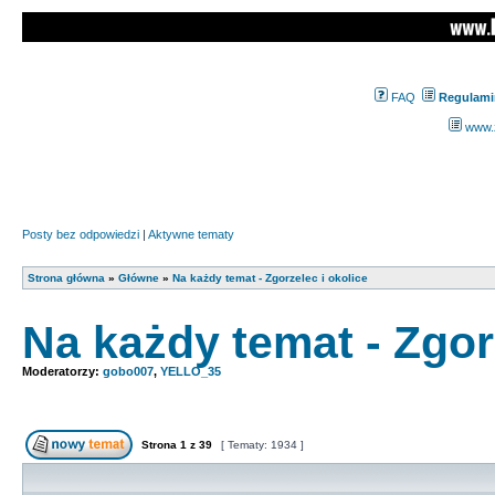
FAQ
Regulami
www.z
Posty bez odpowiedzi
|
Aktywne tematy
Strona główna
»
Główne
»
Na każdy temat - Zgorzelec i okolice
Na każdy temat - Zgor
Moderatorzy:
gobo007
,
YELLO_35
Strona
1
z
39
[ Tematy: 1934 ]