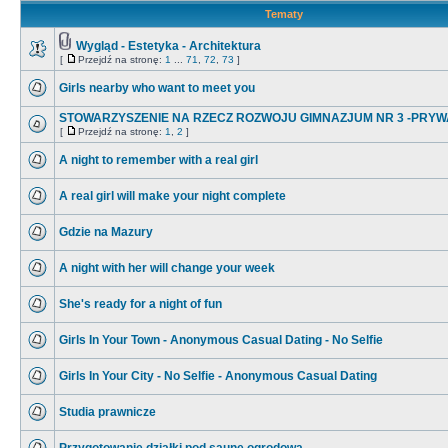
Tematy
Wygląd - Estetyka - Architektura
[
Przejdź na stronę:
1
...
71
,
72
,
73
]
Girls nearby who want to meet you
STOWARZYSZENIE NA RZECZ ROZWOJU GIMNAZJUM NR 3 -PRYW
[
Przejdź na stronę:
1
,
2
]
A night to remember with a real girl
A real girl will make your night complete
Gdzie na Mazury
A night with her will change your week
She's ready for a night of fun
Girls In Your Town - Anonymous Casual Dating - No Selfie
Girls In Your City - No Selfie - Anonymous Casual Dating
Studia prawnicze