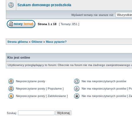
Szukam domowego przedszkola
Wyświetl tematy nie starsze niż:
Strona
1
z
18
[ Tematy: 851 ]
Strona główna
»
Główne
»
Masz pytanie?
Kto jest online
Użytkownicy przeglądający to forum: Obecnie na forum nie ma żadnego zarejestrowanego u
Nieprzeczytane posty
Nie ma nieprzeczytanych postów
Nieprzeczytane posty [ Popularne ]
Nie ma nieprzeczytanych postów [ Po
Nieprzeczytane posty [ Zablokowane ]
Nie ma nieprzeczytanych postów [ Za
Szukaj: