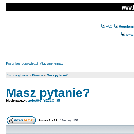
FAQ
Regulami
www.z
Posty bez odpowiedzi
|
Aktywne tematy
Strona główna
»
Główne
»
Masz pytanie?
Masz pytanie?
Moderatorzy:
gobo007
,
YELLO_35
Strona
1
z
18
[ Tematy: 851 ]