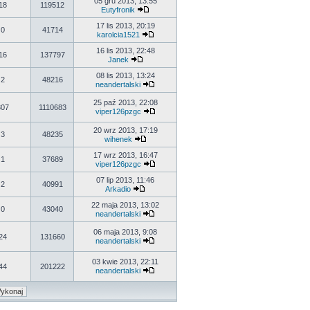
05 gru 2013, 13:55
18
119512
Eutyfronik
17 lis 2013, 20:19
0
41714
karolcia1521
16 lis 2013, 22:48
16
137797
Janek
08 lis 2013, 13:24
2
48216
neandertalski
25 paź 2013, 22:08
307
1110683
viper126pzgc
20 wrz 2013, 17:19
3
48235
wihenek
17 wrz 2013, 16:47
1
37689
viper126pzgc
07 lip 2013, 11:46
2
40991
Arkadio
22 maja 2013, 13:02
0
43040
neandertalski
06 maja 2013, 9:08
24
131660
neandertalski
03 kwie 2013, 22:11
44
201222
neandertalski