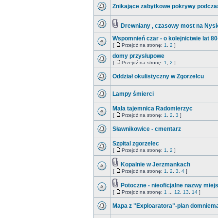
Znikające zabytkowe pokrywy podczas
Drewniany , czasowy most na Nysie
Wspomnień czar - o kolejnictwie lat 80-
[
Przejdź na stronę:
1
,
2
]
domy przysłupowe
[
Przejdź na stronę:
1
,
2
]
Oddział okulistyczny w Zgorzelcu
Lampy śmierci
Mała tajemnica Radomierzyc
[
Przejdź na stronę:
1
,
2
,
3
]
Sławnikowice - cmentarz
Szpital zgorzelec
[
Przejdź na stronę:
1
,
2
]
Kopalnie w Jerzmankach
[
Przejdź na stronę:
1
,
2
,
3
,
4
]
Potoczne - nieoficjalne nazwy mie
[
Przejdź na stronę:
1
...
12
,
13
,
14
]
Mapa z "Exploaratora"-plan domniem