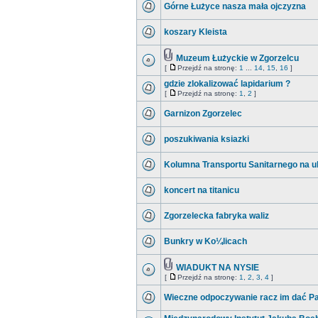
Górne Łużyce nasza mała ojczyzna
koszary Kleista
Muzeum Łużyckie w Zgorzelcu
[
Przejdź na stronę:
1
...
14
,
15
,
16
]
gdzie zlokalizować lapidarium ?
[
Przejdź na stronę:
1
,
2
]
Garnizon Zgorzelec
poszukiwania ksiazki
Kolumna Transportu Sanitarnego na u
koncert na titanicu
Zgorzelecka fabryka waliz
Bunkry w Ko¼licach
WIADUKT NA NYSIE
[
Przejdź na stronę:
1
,
2
,
3
,
4
]
Wieczne odpoczywanie racz im dać Pan