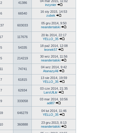
04 mar 2015, 11:02
2
41386
inzynier
16 sty 2015, 14:53
6
66540
zubek
05 gru 2014, 9:50
237
603033
neandertalski
20 lis 2014, 22:17
17
117676
YELLO_35
18 paź 2014, 12:08
5
54335
leonek57
30 wrz 2014, 11:56
5
214219
neandertalski
04 wrz 2014, 9:42
11
74741
AtanazyAli
13 sie 2014, 19:59
7
61815
YELLO_35
03 cze 2014, 21:35
7
62934
LarsUlLitr
03 mar 2014, 10:56
9
333058
adi87
04 lut 2014, 11:46
59
646279
YELLO_35
23 gru 2013, 8:13
10
360888
neandertalski