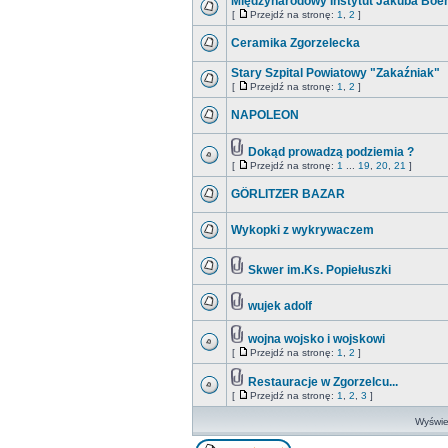
Międzynarodowy Instytut Jakuba Bo
[
Przejdź na stronę:
1
,
2
]
Ceramika Zgorzelecka
Stary Szpital Powiatowy "Zakaźniak"
[
Przejdź na stronę:
1
,
2
]
NAPOLEON
Dokąd prowadzą podziemia ?
[
Przejdź na stronę:
1
...
19
,
20
,
21
]
GÖRLITZER BAZAR
Wykopki z wykrywaczem
Skwer im.Ks. Popiełuszki
wujek adolf
wojna wojsko i wojskowi
[
Przejdź na stronę:
1
,
2
]
Restauracje w Zgorzelcu...
[
Przejdź na stronę:
1
,
2
,
3
]
Wyświet