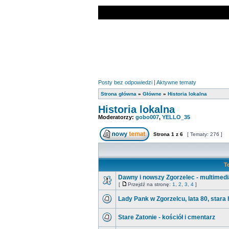
Posty bez odpowiedzi
|
Aktywne tematy
Strona główna
»
Główne
»
Historia lokalna
Historia lokalna
Moderatorzy:
gobo007
,
YELLO_35
Strona
1
z
6
[ Tematy: 276 ]
T
Dawny i nowszy Zgorzelec - multimedi
[
Przejdź na stronę:
1
,
2
,
3
,
4
]
Lady Pank w Zgorzelcu, lata 80, stara
Stare Zatonie - kościół i cmentarz