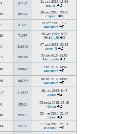
21 cze 2016, 11:04
9
67464
manzir
28 paź 2015, 20:28
19
109876
dzgrest
13 paź 2015, 7:58
2
41642
Kazimierz
25 wrz 2015, 9:53
10
71967
YELLO_35
07 wrz 2015, 22:16
5
219756
pawel_S
30 sie 2015, 22:05
65
269619
Marcopollo
10 sie 2015, 14:41
40
190447
Kazimierz
04 sie 2015, 14:09
30
166084
Kazimierz
26 cze 2015, 8:47
117
413887
tadam
05 maja 2015, 15:15
0
43688
Heksa
28 mar 2015, 21:34
10
82858
Bubek
17 mar 2015, 21:31
14
92188
bozena19