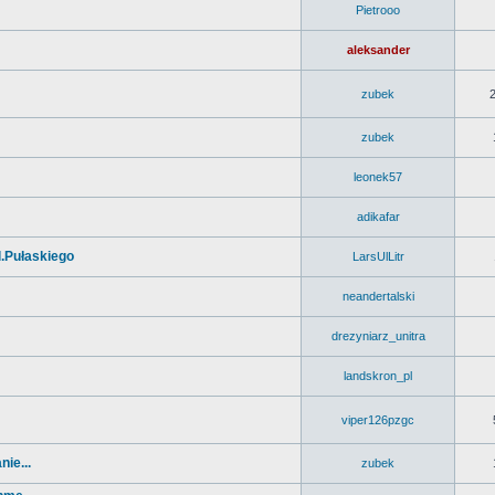
Pietrooo
aleksander
zubek
zubek
leonek57
adikafar
l.Pułaskiego
LarsUlLitr
neandertalski
drezyniarz_unitra
landskron_pl
viper126pzgc
ie...
zubek