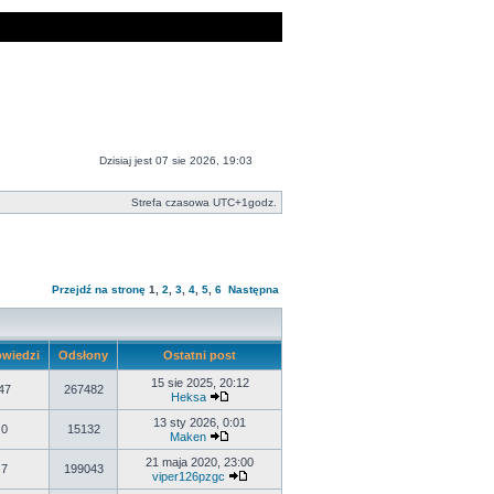
Dzisiaj jest 07 sie 2026, 19:03
Strefa czasowa UTC+1godz.
Przejdź na stronę
1
,
2
,
3
,
4
,
5
,
6
Następna
wiedzi
Odsłony
Ostatni post
15 sie 2025, 20:12
47
267482
Heksa
13 sty 2026, 0:01
0
15132
Maken
21 maja 2020, 23:00
7
199043
viper126pzgc