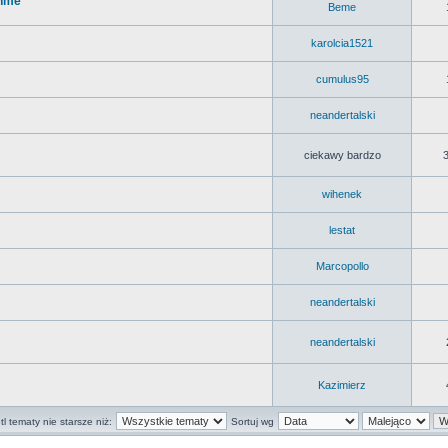
ehme
Beme
karolcia1521
cumulus95
neandertalski
ciekawy bardzo
wihenek
lestat
Marcopollo
neandertalski
neandertalski
Kazimierz
l tematy nie starsze niż:
Sortuj wg