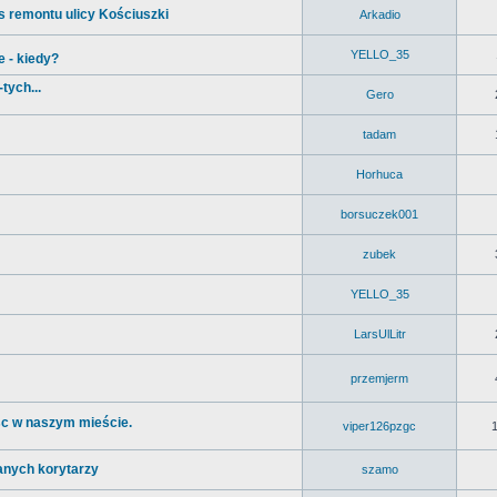
 remontu ulicy Kościuszki
Arkadio
YELLO_35
 - kiedy?
tych...
Gero
tadam
Horhuca
borsuczek001
zubek
YELLO_35
LarsUlLitr
przemjerm
jsc w naszym mieście.
viper126pzgc
anych korytarzy
szamo