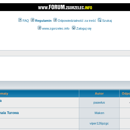
FAQ
Regulamin
Odpowiedzialność za treść
Szukaj
www.zgorzelec.info
Zaloguj się
ematy
Autor
Odpo
a
paawlus
 hala Turowa
Maken
viper126pzgc