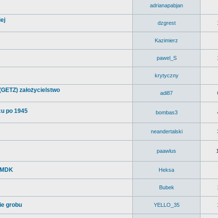
adrianapabjan
ej
dzgrest
Kazimierz
pawel_S
krytyczny
(GETZ) założycielstwo
adi87
cu po 1945
bombas3
neandertalski
paawlus
a MDK
Heksa
Bubek
e grobu
YELLO_35