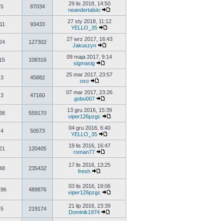
29 lis 2018, 14:50
5
87034
neandertalski
27 sty 2018, 11:12
11
93433
YELLO_35
27 wrz 2017, 16:43
24
127302
Jakuszyn
09 maja 2017, 9:14
15
108316
sigmasig
25 mar 2017, 23:57
3
45882
oxo
07 mar 2017, 23:26
3
47160
gobo007
13 gru 2016, 15:39
38
559170
viper126pzgc
04 gru 2016, 6:40
4
50573
YELLO_35
19 lis 2016, 16:47
21
120405
roman77
17 lis 2016, 13:25
48
235432
fresh
03 lis 2016, 19:06
196
489876
viper126pzgc
21 lip 2016, 23:39
5
219174
Dominik1974