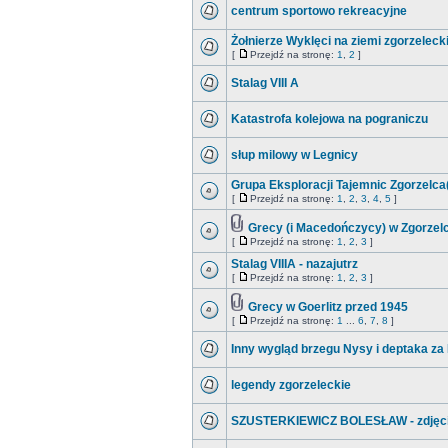
centrum sportowo rekreacyjne
Żołnierze Wyklęci na ziemi zgorzelecki
[
Przejdź na stronę:
1
,
2
]
Stalag VIII A
Katastrofa kolejowa na pograniczu
słup milowy w Legnicy
Grupa Eksploracji Tajemnic Zgorzelca
[
Przejdź na stronę:
1
,
2
,
3
,
4
,
5
]
Grecy (i Macedończycy) w Zgorzel
[
Przejdź na stronę:
1
,
2
,
3
]
Stalag VIIIA - nazajutrz
[
Przejdź na stronę:
1
,
2
,
3
]
Grecy w Goerlitz przed 1945
[
Przejdź na stronę:
1
...
6
,
7
,
8
]
Inny wygląd brzegu Nysy i deptaka z
legendy zgorzeleckie
SZUSTERKIEWICZ BOLESŁAW - zdjęci