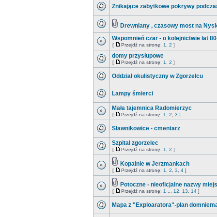
Znikające zabytkowe pokrywy podczas
Drewniany , czasowy most na Nysie
Wspomnień czar - o kolejnictwie lat 80-
[
Przejdź na stronę:
1
,
2
]
domy przysłupowe
[
Przejdź na stronę:
1
,
2
]
Oddział okulistyczny w Zgorzelcu
Lampy śmierci
Mała tajemnica Radomierzyc
[
Przejdź na stronę:
1
,
2
,
3
]
Sławnikowice - cmentarz
Szpital zgorzelec
[
Przejdź na stronę:
1
,
2
]
Kopalnie w Jerzmankach
[
Przejdź na stronę:
1
,
2
,
3
,
4
]
Potoczne - nieoficjalne nazwy mie
[
Przejdź na stronę:
1
...
12
,
13
,
14
]
Mapa z "Exploaratora"-plan domniem