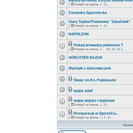
Międzynarodowy Instytut Jakuba Bo
[
Przejdź na stronę:
1
,
2
]
Ceramika Zgorzelecka
Stary Szpital Powiatowy "Zakaźniak"
[
Przejdź na stronę:
1
,
2
]
NAPOLEON
Dokąd prowadzą podziemia ?
[
Przejdź na stronę:
1
...
19
,
20
,
21
]
GÖRLITZER BAZAR
Wykopki z wykrywaczem
Skwer im.Ks. Popiełuszki
wujek adolf
wojna wojsko i wojskowi
[
Przejdź na stronę:
1
,
2
]
Restauracje w Zgorzelcu...
[
Przejdź na stronę:
1
,
2
,
3
]
Wyświet