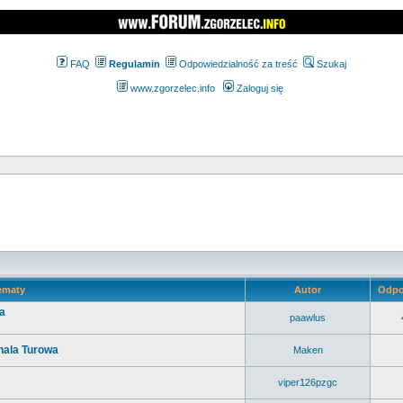
FAQ
Regulamin
Odpowiedzialność za treść
Szukaj
www.zgorzelec.info
Zaloguj się
ematy
Autor
Odpo
a
paawlus
 hala Turowa
Maken
viper126pzgc