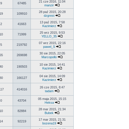
21 cze 2016, 11:04
9
67485
manzir
28 paź 2015, 20:28
19
109910
dzgrest
13 paź 2015, 7:58
2
41663
Kazimierz
25 wrz 2015, 9:53
10
71999
YELLO_35
07 wrz 2015, 22:16
5
219792
pawel_S
30 sie 2015, 22:05
65
269698
Marcopollo
10 sie 2015, 14:41
40
190503
Kazimierz
04 sie 2015, 14:09
30
166127
Kazimierz
26 cze 2015, 8:47
117
414016
tadam
05 maja 2015, 15:15
0
43704
Heksa
28 mar 2015, 21:34
10
82884
Bubek
17 mar 2015, 21:31
14
92219
bozena19