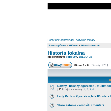
Posty bez odpowiedzi
|
Aktywne tematy
Strona główna
»
Główne
»
Historia lokalna
Historia lokalna
Moderatorzy:
gobo007
,
YELLO_35
Strona
1
z
6
[ Tematy: 276 ]
T
Dawny i nowszy Zgorzelec - multimedi
[
Przejdź na stronę:
1
,
2
,
3
,
4
]
Lady Pank w Zgorzelcu, lata 80, stara
Stare Zatonie - kościół i cmentarz