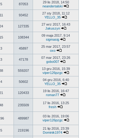
29 lis 2018, 14:50
5
87053
neandertalski
27 sty 2018, 11:12
11
93452
YELLO_35
27 wrz 2017, 16:43
24
127335
Jakuszyn
09 maja 2017, 9:14
15
108344
sigmasig
25 mar 2017, 23:57
3
45897
oxo
07 mar 2017, 23:26
3
47178
gobo007
13 gru 2016, 15:39
38
559207
viper126pzgc
04 gru 2016, 6:40
4
50602
YELLO_35
19 lis 2016, 16:47
21
120433
roman77
17 lis 2016, 13:25
48
235509
fresh
03 lis 2016, 19:06
196
489987
viper126pzgc
21 lip 2016, 23:39
5
219196
Dominik1974