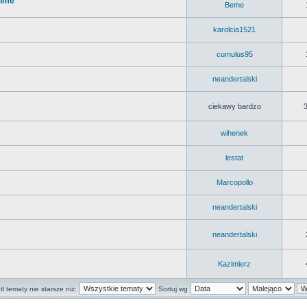
ehme
Beme
karolcia1521
cumulus95
neandertalski
ciekawy bardzo
wihenek
lestat
Marcopollo
neandertalski
neandertalski
Kazimierz
l tematy nie starsze niż:
Sortuj wg