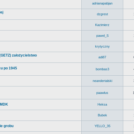
adrianapabjan
ej
dzgrest
Kazimierz
pawel_S
krytyczny
(GETZ) założycielstwo
adi87
cu po 1945
bombas3
neandertalski
paawlus
a MDK
Heksa
Bubek
e grobu
YELLO_35