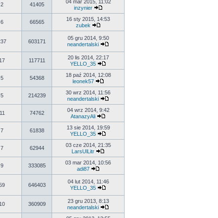
04 mar 2015, 11:02
2
41405
inzynier
16 sty 2015, 14:53
6
66565
zubek
05 gru 2014, 9:50
237
603171
neandertalski
20 lis 2014, 22:17
17
117711
YELLO_35
18 paź 2014, 12:08
5
54368
leonek57
30 wrz 2014, 11:56
5
214239
neandertalski
04 wrz 2014, 9:42
11
74762
AtanazyAli
13 sie 2014, 19:59
7
61838
YELLO_35
03 cze 2014, 21:35
7
62944
LarsUlLitr
03 mar 2014, 10:56
9
333085
adi87
04 lut 2014, 11:46
59
646403
YELLO_35
23 gru 2013, 8:13
10
360909
neandertalski