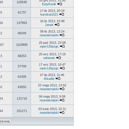
05 gru 2013, 13:55
18
119548
Eutyfronik
17 lis 2013, 20:19
0
41737
karolcia1521
16 lis 2013, 22:48
16
137863
Janek
08 lis 2013, 13:24
2
48249
neandertalski
25 paź 2013, 22:08
307
1110885
viper126pzgc
20 wrz 2013, 17:19
3
48253
wihenek
17 wrz 2013, 16:47
1
37709
viper126pzgc
07 lip 2013, 11:46
2
41009
Arkadio
22 maja 2013, 13:02
0
43055
neandertalski
06 maja 2013, 9:08
24
131710
neandertalski
03 kwie 2013, 22:11
44
201271
neandertalski