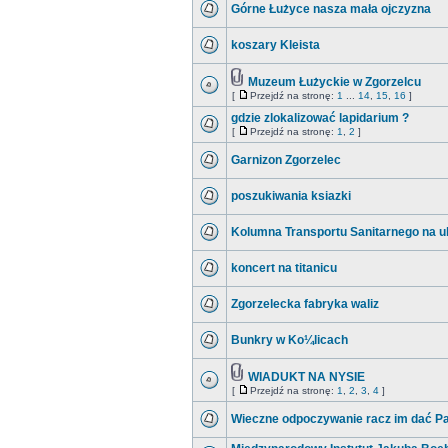
Górne Łużyce nasza mała ojczyzna
koszary Kleista
Muzeum Łużyckie w Zgorzelcu
[
Przejdź na stronę:
1
...
14
,
15
,
16
]
gdzie zlokalizować lapidarium ?
[
Przejdź na stronę:
1
,
2
]
Garnizon Zgorzelec
poszukiwania ksiazki
Kolumna Transportu Sanitarnego na u
koncert na titanicu
Zgorzelecka fabryka waliz
Bunkry w Ko¼licach
WIADUKT NA NYSIE
[
Przejdź na stronę:
1
,
2
,
3
,
4
]
Wieczne odpoczywanie racz im dać Pan