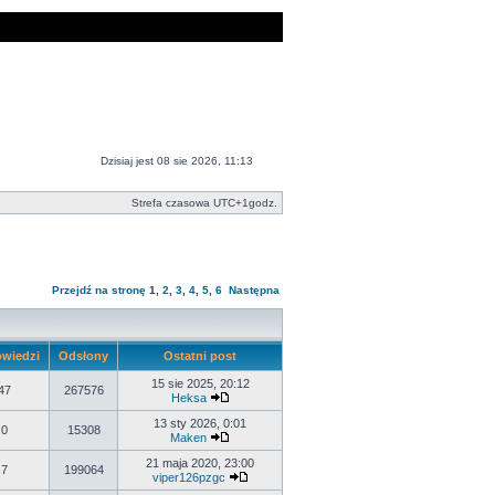
Dzisiaj jest 08 sie 2026, 11:13
Strefa czasowa UTC+1godz.
Przejdź na stronę
1
,
2
,
3
,
4
,
5
,
6
Następna
wiedzi
Odsłony
Ostatni post
15 sie 2025, 20:12
47
267576
Heksa
13 sty 2026, 0:01
0
15308
Maken
21 maja 2020, 23:00
7
199064
viper126pzgc