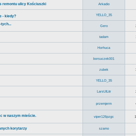
 remontu ulicy Kościuszki
Arkadio
YELLO_35
 - kiedy?
tych...
Gero
tadam
Horhuca
borsuczek001
zubek
YELLO_35
LarsUlLitr
przemjerm
jsc w naszym mieście.
viper126pzgc
anych korytarzy
szamo