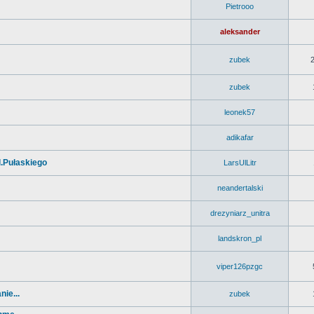
Pietrooo
aleksander
zubek
zubek
leonek57
adikafar
l.Pułaskiego
LarsUlLitr
neandertalski
drezyniarz_unitra
landskron_pl
viper126pzgc
ie...
zubek