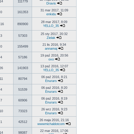
14
111779
Dravis
31 mar 2017, 11:09
0
161353
enkidu
28 mar 2017, 8:09
416
890900
YELLO_35
25 sty 2017, 20:32
3
57303
Zielak
21 lis 2016, 9:34
0
155499
annamaj
19 paź 2016, 20:56
4
57186
oxo
13 paź 2016, 12:07
26
141903
YELLO_35
06 paź 2016, 8:21
11
80794
Enurars
06 paź 2016, 8:20
4
51539
Enurars
06 paź 2016, 8:19
7
60906
Enurars
26 wrz 2016, 9:23
10
73323
Enurars
26 maja 2016, 21:16
1
42512
wwwmichaldotcom
22 mar 2016, 17:06
14
98087