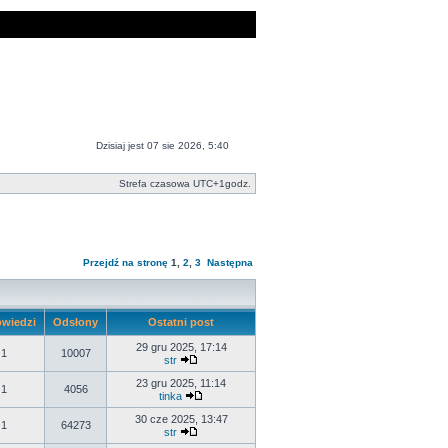
Dzisiaj jest 07 sie 2026, 5:40
Strefa czasowa UTC+1godz.
Przejdź na stronę
1
,
2
,
3
Następna
wiedzi
Odsłony
Ostatni post
29 gru 2025, 17:14
1
10007
str
23 gru 2025, 11:14
1
4056
tinka
30 cze 2025, 13:47
1
64273
str