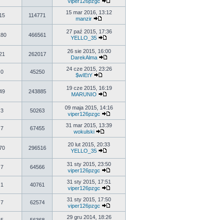
viper126pzgc
15 mar 2016, 13:12
15
114771
manzir
27 paź 2015, 17:36
180
466561
YELLO_35
26 sie 2015, 16:00
21
262017
DarekAlma
24 cze 2015, 23:26
0
45250
$wIEtY
19 cze 2015, 16:19
49
243885
MARUNIO
09 maja 2015, 14:16
3
50263
viper126pzgc
31 mar 2015, 13:39
7
67455
wokulski
20 lut 2015, 20:33
70
296516
YELLO_35
31 sty 2015, 23:50
7
64566
viper126pzgc
31 sty 2015, 17:51
1
40761
viper126pzgc
31 sty 2015, 17:50
7
62574
viper126pzgc
29 gru 2014, 18:26