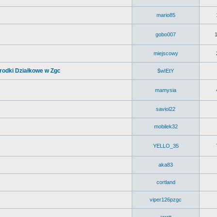
mario85
gobo007
miejscowy
rodki Działkowe w Zgc
$wIEtY
mamysia
saviol22
mobilek32
YELLO_35
aka83
cortland
viper126pzgc