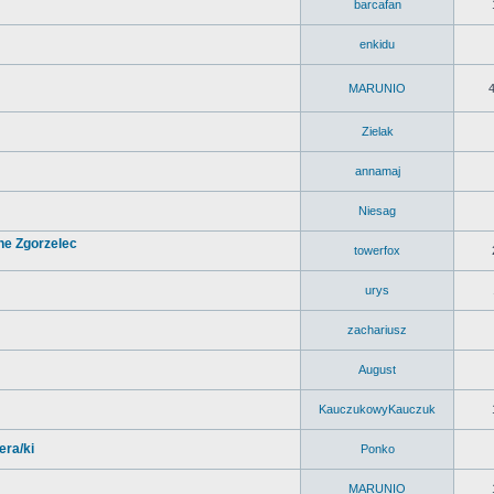
barcafan
enkidu
MARUNIO
Zielak
annamaj
Niesag
ne Zgorzelec
towerfox
urys
zachariusz
August
KauczukowyKauczuk
era/ki
Ponko
MARUNIO