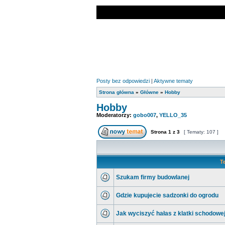
Posty bez odpowiedzi
|
Aktywne tematy
Strona główna
»
Główne
»
Hobby
Hobby
Moderatorzy:
gobo007
,
YELLO_35
Strona
1
z
3
[ Tematy: 107 ]
T
Szukam firmy budowlanej
Gdzie kupujecie sadzonki do ogrodu
Jak wyciszyć hałas z klatki schodowe