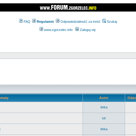
FAQ
Regulamin
Odpowiedzialność za treść
Szukaj
www.zgorzelec.info
Zaloguj się
ematy
Autor
Odpo
tinka
str
j
tinka