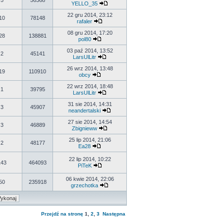
5
56368
YELLO_35
22 gru 2014, 23:12
10
78148
rafaler
08 gru 2014, 17:20
28
138881
pol80
03 paź 2014, 13:52
2
45141
LarsUlLitr
26 wrz 2014, 13:48
19
110910
obcy
22 wrz 2014, 18:48
1
39795
LarsUlLitr
31 sie 2014, 14:31
3
45907
neandertalski
27 sie 2014, 14:54
3
46889
Zbignieww
25 lip 2014, 21:06
2
48177
Ea28
22 lip 2014, 10:22
143
464093
PiTeK
06 kwie 2014, 22:06
50
235918
grzechotka
Przejdź na stronę
1
,
2
,
3
Następna