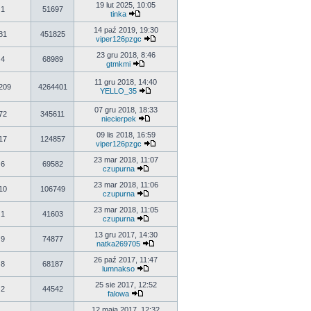
19 lut 2025, 10:05
1
51697
tinka
14 paź 2019, 19:30
81
451825
viper126pzgc
23 gru 2018, 8:46
4
68989
gtmkmi
11 gru 2018, 14:40
209
4264401
YELLO_35
07 gru 2018, 18:33
72
345611
niecierpek
09 lis 2018, 16:59
17
124857
viper126pzgc
23 mar 2018, 11:07
6
69582
czupurna
23 mar 2018, 11:06
10
106749
czupurna
23 mar 2018, 11:05
1
41603
czupurna
13 gru 2017, 14:30
9
74877
natka269705
26 paź 2017, 11:47
8
68187
lumnakso
25 sie 2017, 12:52
2
44542
falowa
12 maja 2017, 12:32