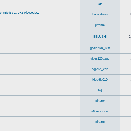
str
 miejsca, eksploracja..
ibanezbass
gtmkmi
BELUSHI
2
gosienka_188
viper126pzgc
olgierd_von
klaudia010
big
pikano
n0timportant
pikano