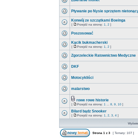
Zbieranie monet
Pływanie po Nysie sprzętem nietoną
Konwój ze szczątkami Boeinga
[
Przejdź na stronę:
1
,
2
]
Poszosować
Kącik bukmacherski
[
Przejdź na stronę:
1
,
2
]
Zgorzeleckie Ratownictwo Medyczne
DKF
Motocykliści
malarstwo
rowe rowe historie
[
Przejdź na stronę:
1
...
8
,
9
,
10
]
Bilard bądz Snooker
[
Przejdź na stronę:
1
,
2
,
3
,
4
]
Wyświet
Strona
1
z
3
[ Tematy: 107 ]