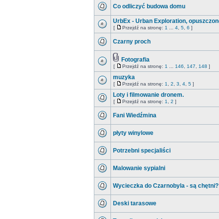
Co odliczyć budowa domu
UrbEx - Urban Exploration, opuszczone
[
Przejdź na stronę:
1
...
4
,
5
,
6
]
Czarny proch
Fotografia
[
Przejdź na stronę:
1
...
146
,
147
,
148
]
muzyka
[
Przejdź na stronę:
1
,
2
,
3
,
4
,
5
]
Loty i filmowanie dronem.
[
Przejdź na stronę:
1
,
2
]
Fani Wiedźmina
płyty winylowe
Potrzebni specjaliści
Malowanie sypialni
Wycieczka do Czarnobyla - są chętni?
Deski tarasowe