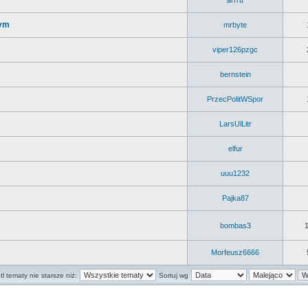
arrrtt
cym
mrbyte
viper126pzgc
bernstein
PrzecPolitWSpor
LarsUlLitr
elfur
uuu1232
Pajka87
bombas3
Morfeusz6666
l tematy nie starsze niż:
Sortuj wg