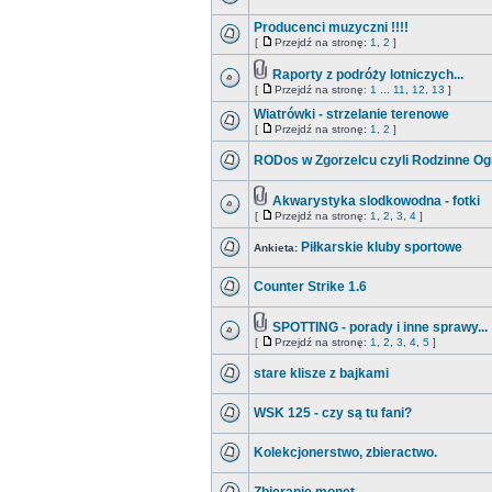
Producenci muzyczni !!!!
[
Przejdź na stronę:
1
,
2
]
Raporty z podróży lotniczych...
[
Przejdź na stronę:
1
...
11
,
12
,
13
]
Wiatrówki - strzelanie terenowe
[
Przejdź na stronę:
1
,
2
]
RODos w Zgorzelcu czyli Rodzinne Og
Akwarystyka slodkowodna - fotki
[
Przejdź na stronę:
1
,
2
,
3
,
4
]
Piłkarskie kluby sportowe
Ankieta:
Counter Strike 1.6
SPOTTING - porady i inne sprawy...
[
Przejdź na stronę:
1
,
2
,
3
,
4
,
5
]
stare klisze z bajkami
WSK 125 - czy są tu fani?
Kolekcjonerstwo, zbieractwo.