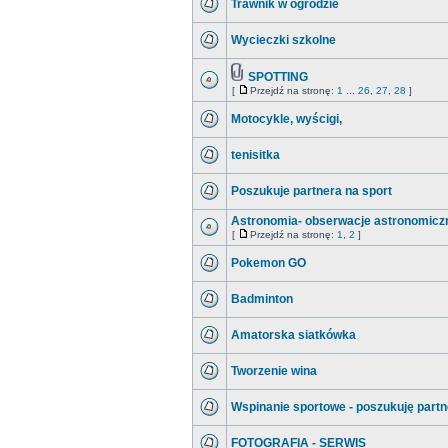
Trawnik w ogrodzie
Wycieczki szkolne
SPOTTING
[
Przejdź na stronę:
1
...
26
,
27
,
28
]
Motocykle, wyścigi,
tenisitka
Poszukuje partnera na sport
Astronomia- obserwacje astronomicz
[
Przejdź na stronę:
1
,
2
]
Pokemon GO
Badminton
Amatorska siatkówka
Tworzenie wina
Wspinanie sportowe - poszukuję partn
FOTOGRAFIA - SERWIS