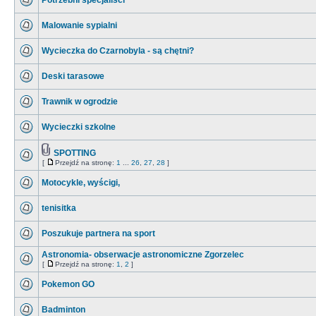
Potrzebni specjaliści
Malowanie sypialni
Wycieczka do Czarnobyla - są chętni?
Deski tarasowe
Trawnik w ogrodzie
Wycieczki szkolne
SPOTTING
[
Przejdź na stronę:
1
...
26
,
27
,
28
]
Motocykle, wyścigi,
tenisitka
Poszukuje partnera na sport
Astronomia- obserwacje astronomiczne Zgorzelec
[
Przejdź na stronę:
1
,
2
]
Pokemon GO
Badminton