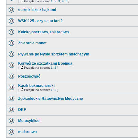
[
Przejdź na stronę:
1
,
2
,
3
,
4
,
5
]
stare klisze z bajkami
WSK 125 - czy są tu fani?
Kolekcjonerstwo, zbieractwo.
Zbieranie monet
Pływanie po Nysie sprzętem nietonącym
Konwój ze szczątkami Boeinga
[
Przejdź na stronę:
1
,
2
]
Poszosować
Kącik bukmacherski
[
Przejdź na stronę:
1
,
2
]
Zgorzeleckie Ratownictwo Medyczne
DKF
Motocykliści
malarstwo