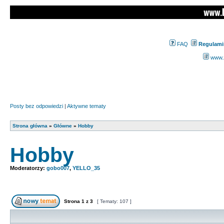
FAQ
Regulami
www.z
Posty bez odpowiedzi
|
Aktywne tematy
Strona główna
»
Główne
»
Hobby
Hobby
Moderatorzy:
gobo007
,
YELLO_35
Strona
1
z
3
[ Tematy: 107 ]