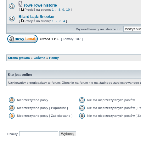
rowe rowe historie
[
Przejdź na stronę:
1
...
8
,
9
,
10
]
Bilard bądz Snooker
[
Przejdź na stronę:
1
,
2
,
3
,
4
]
Wyświetl tematy nie starsze niż:
Strona
1
z
3
[ Tematy: 107 ]
Strona główna
»
Główne
»
Hobby
Kto jest online
Użytkownicy przeglądający to forum: Obecnie na forum nie ma żadnego zarejestrowanego u
Nieprzeczytane posty
Nie ma nieprzeczytanych postów
Nieprzeczytane posty [ Popularne ]
Nie ma nieprzeczytanych postów [ Po
Nieprzeczytane posty [ Zablokowane ]
Nie ma nieprzeczytanych postów [ Za
Szukaj: