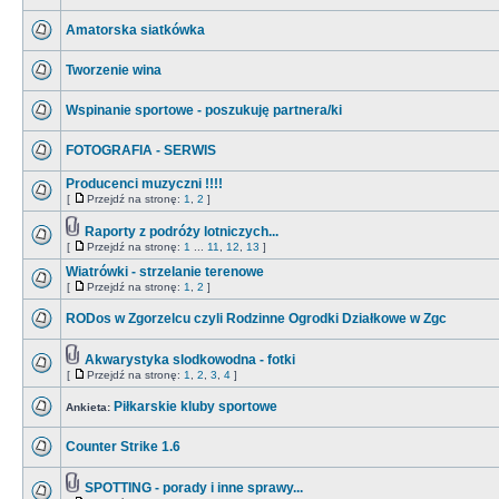
Amatorska siatkówka
Tworzenie wina
Wspinanie sportowe - poszukuję partnera/ki
FOTOGRAFIA - SERWIS
Producenci muzyczni !!!!
[
Przejdź na stronę:
1
,
2
]
Raporty z podróży lotniczych...
[
Przejdź na stronę:
1
...
11
,
12
,
13
]
Wiatrówki - strzelanie terenowe
[
Przejdź na stronę:
1
,
2
]
RODos w Zgorzelcu czyli Rodzinne Ogrodki Działkowe w Zgc
Akwarystyka slodkowodna - fotki
[
Przejdź na stronę:
1
,
2
,
3
,
4
]
Piłkarskie kluby sportowe
Ankieta:
Counter Strike 1.6
SPOTTING - porady i inne sprawy...