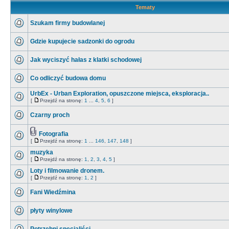
Tematy
Szukam firmy budowlanej
Gdzie kupujecie sadzonki do ogrodu
Jak wyciszyć hałas z klatki schodowej
Co odliczyć budowa domu
UrbEx - Urban Exploration, opuszczone miejsca, eksploracja..
[
Przejdź na stronę:
1
...
4
,
5
,
6
]
Czarny proch
Fotografia
[
Przejdź na stronę:
1
...
146
,
147
,
148
]
muzyka
[
Przejdź na stronę:
1
,
2
,
3
,
4
,
5
]
Loty i filmowanie dronem.
[
Przejdź na stronę:
1
,
2
]
Fani Wiedźmina
płyty winylowe