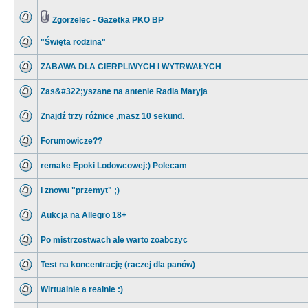
Zgorzelec - Gazetka PKO BP
"Święta rodzina"
ZABAWA DLA CIERPLIWYCH I WYTRWAŁYCH
Zas&#322;yszane na antenie Radia Maryja
Znajdź trzy różnice ,masz 10 sekund.
Forumowicze??
remake Epoki Lodowcowej:) Polecam
I znowu "przemyt" ;)
Aukcja na Allegro 18+
Po mistrzostwach ale warto zoabczyc
Test na koncentrację (raczej dla panów)
Wirtualnie a realnie :)