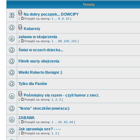
Tematy
Na dobry początek... DOWCIPY
[
Przejdź na stronę:
1
...
8
,
9
,
10
]
Kabarety
zabawa w skojarzenia
[
Przejdź na stronę:
1
...
99
,
100
,
101
]
Świat w oczach dziecka...
Filmik warty obejrzenia
Wielki Roberto Benigni :)
Tylko dla Panów
Pośmiejmy się razem - czyli humor z sieci.
[
Przejdź na stronę:
1
,
2
,
3
]
"Ikona" skoczków powraca:)
ZABAWA
[
Przejdź na stronę:
1
...
42
,
43
,
44
]
Jak uprawiaja sex? - - --
[
Przejdź na stronę:
1
,
2
]