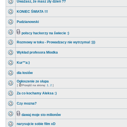
Uważasz, że masz zły dzień ??
KONIEC ŚWIATA !!!
Pudzianowski
polscy hackerzy na świecie :)
Rozmowy w toku - Prowadzacy nie wytrzymal :)))
Wykład profesora Miodka
Kur**a:)
dla łosiów
Ogłoszenie ze słupa
[
Przejdź na stronę:
1
,
2
]
Za co kochamy Aleksa :)
Czy mozna?
dawaj moje sto milionów
narysujcie sobie film xD