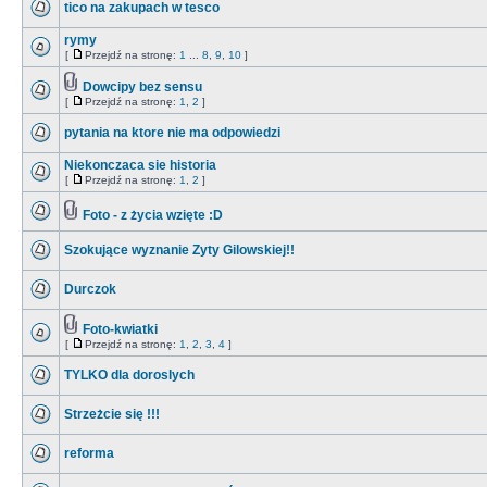
tico na zakupach w tesco
rymy
[
Przejdź na stronę:
1
...
8
,
9
,
10
]
Dowcipy bez sensu
[
Przejdź na stronę:
1
,
2
]
pytania na ktore nie ma odpowiedzi
Niekonczaca sie historia
[
Przejdź na stronę:
1
,
2
]
Foto - z życia wzięte :D
Szokujące wyznanie Zyty Gilowskiej!!
Durczok
Foto-kwiatki
[
Przejdź na stronę:
1
,
2
,
3
,
4
]
TYLKO dla doroslych
Strzeżcie się !!!
reforma