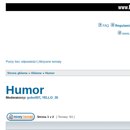
FAQ
Regulami
www.z
Posty bez odpowiedzi
|
Aktywne tematy
Strona główna
»
Główne
»
Humor
Humor
Moderatorzy:
gobo007
,
YELLO_35
Strona
1
z
2
[ Tematy: 83 ]