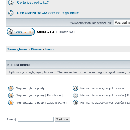
Co to jest polityka?
REKOMENDACJA admina tego forum
Wyświetl tematy nie starsze niż:
Strona
1
z
2
[ Tematy: 83 ]
Strona główna
»
Główne
»
Humor
Kto jest online
Użytkownicy przeglądający to forum: Obecnie na forum nie ma żadnego zarejestrowanego u
Nieprzeczytane posty
Nie ma nieprzeczytanych postów
Nieprzeczytane posty [ Popularne ]
Nie ma nieprzeczytanych postów [ Po
Nieprzeczytane posty [ Zablokowane ]
Nie ma nieprzeczytanych postów [ Za
Szukaj: