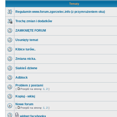
Tematy
Regulamin www.forum.zgorzelec.info (z przymrużeniem oka)
Trochę zmian i dodatków
ZAMKNIĘTE FORUM
Usunięty temat
Kibice turów..
Zmiana nicka.
Siakieś dziwne
Adblock
Problem z postami
[
Przejdź na stronę:
1
,
2
]
Kopiuj - wklej
Nowe forum
[
Przejdź na stronę:
1
,
2
]
widget facebooka