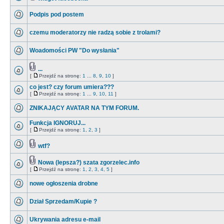
Podpis pod postem
czemu moderatorzy nie radzą sobie z trolami?
Woadomości PW "Do wysłania"
...
[
Przejdź na stronę:
1
...
8
,
9
,
10
]
co jest? czy forum umiera???
[
Przejdź na stronę:
1
...
9
,
10
,
11
]
ZNIKAJĄCY AVATAR NA TYM FORUM.
Funkcja IGNORUJ...
[
Przejdź na stronę:
1
,
2
,
3
]
wtf?
Nowa (lepsza?) szata zgorzelec.info
[
Przejdź na stronę:
1
,
2
,
3
,
4
,
5
]
nowe ogłoszenia drobne
Dział Sprzedam/Kupie ?
Ukrywania adresu e-mail