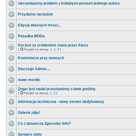
nierozwiązany problem z kolejnymi postami jednego autora
Przydatne narzędzie
Edycja wlasnych tresci...
Posadka MODa
Kto jest za zrobieniem chata przez Alexa
[
Przejdź na stronę:
1
,
2
,
3
]
Komentarze przy newsach
Dlaczego Admin....
nowe mordki
Zegar jest nadal przestawiony o dwie godziny
[
Przejdź na stronę:
1
,
2
]
informacja techniczna - nowy serwer dedykowany
Galerie zdjęć
Co z datami na Zgorzelec Info?
Serwery zinfo