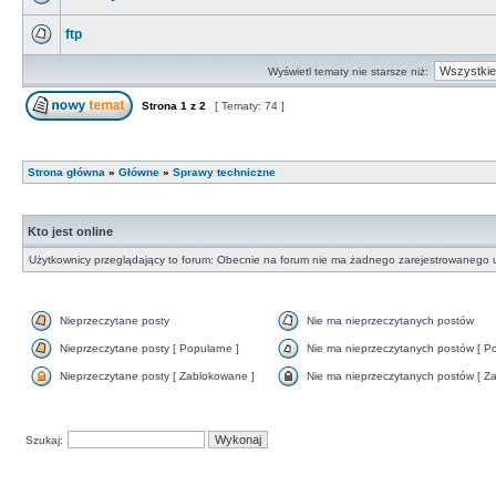
ftp
Wyświetl tematy nie starsze niż:
Strona
1
z
2
[ Tematy: 74 ]
Strona główna
»
Główne
»
Sprawy techniczne
Kto jest online
Użytkownicy przeglądający to forum: Obecnie na forum nie ma żadnego zarejestrowanego u
Nieprzeczytane posty
Nie ma nieprzeczytanych postów
Nieprzeczytane posty [ Popularne ]
Nie ma nieprzeczytanych postów [ Po
Nieprzeczytane posty [ Zablokowane ]
Nie ma nieprzeczytanych postów [ Za
Szukaj: