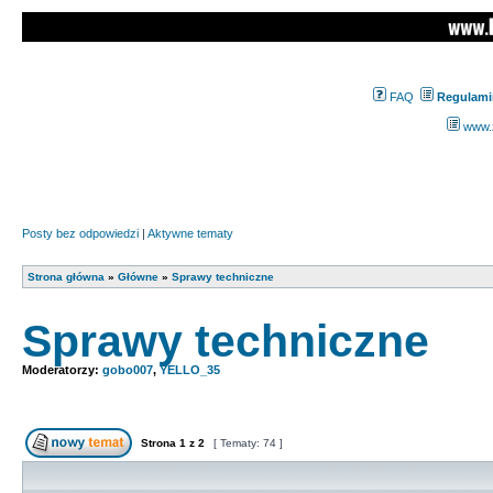
FAQ
Regulami
www.z
Posty bez odpowiedzi
|
Aktywne tematy
Strona główna
»
Główne
»
Sprawy techniczne
Sprawy techniczne
Moderatorzy:
gobo007
,
YELLO_35
Strona
1
z
2
[ Tematy: 74 ]