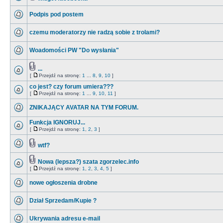
Podpis pod postem
czemu moderatorzy nie radzą sobie z trolami?
Woadomości PW "Do wysłania"
...
[
Przejdź na stronę:
1
...
8
,
9
,
10
]
co jest? czy forum umiera???
[
Przejdź na stronę:
1
...
9
,
10
,
11
]
ZNIKAJĄCY AVATAR NA TYM FORUM.
Funkcja IGNORUJ...
[
Przejdź na stronę:
1
,
2
,
3
]
wtf?
Nowa (lepsza?) szata zgorzelec.info
[
Przejdź na stronę:
1
,
2
,
3
,
4
,
5
]
nowe ogłoszenia drobne
Dział Sprzedam/Kupie ?
Ukrywania adresu e-mail