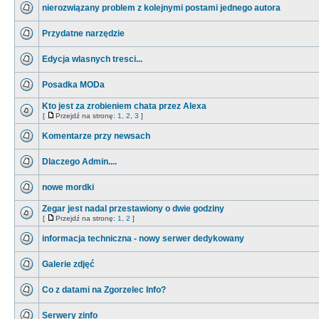
nierozwiązany problem z kolejnymi postami jednego autora
Przydatne narzędzie
Edycja wlasnych tresci...
Posadka MODa
Kto jest za zrobieniem chata przez Alexa
[
Przejdź na stronę:
1
,
2
,
3
]
Komentarze przy newsach
Dlaczego Admin....
nowe mordki
Zegar jest nadal przestawiony o dwie godziny
[
Przejdź na stronę:
1
,
2
]
informacja techniczna - nowy serwer dedykowany
Galerie zdjęć
Co z datami na Zgorzelec Info?
Serwery zinfo