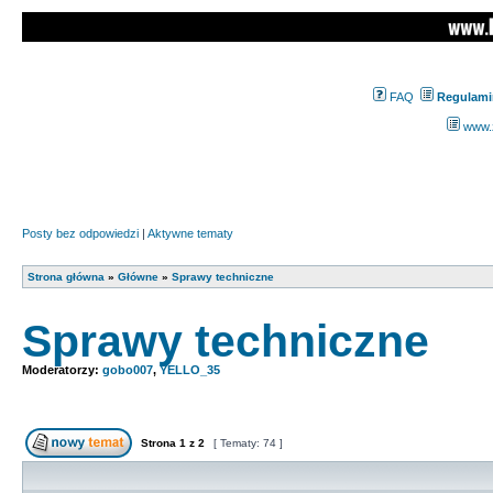
FAQ
Regulami
www.z
Posty bez odpowiedzi
|
Aktywne tematy
Strona główna
»
Główne
»
Sprawy techniczne
Sprawy techniczne
Moderatorzy:
gobo007
,
YELLO_35
Strona
1
z
2
[ Tematy: 74 ]