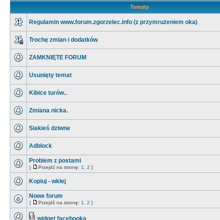
Tematy
Regulamin www.forum.zgorzelec.info (z przymrużeniem oka)
Trochę zmian i dodatków
ZAMKNIĘTE FORUM
Usunięty temat
Kibice turów..
Zmiana nicka.
Siakieś dziwne
Adblock
Problem z postami
[
Przejdź na stronę:
1
,
2
]
Kopiuj - wklej
Nowe forum
[
Przejdź na stronę:
1
,
2
]
widget facebooka