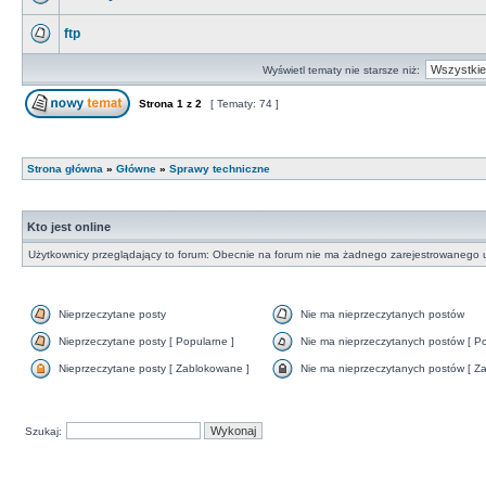
ftp
Wyświetl tematy nie starsze niż:
Strona
1
z
2
[ Tematy: 74 ]
Strona główna
»
Główne
»
Sprawy techniczne
Kto jest online
Użytkownicy przeglądający to forum: Obecnie na forum nie ma żadnego zarejestrowanego u
Nieprzeczytane posty
Nie ma nieprzeczytanych postów
Nieprzeczytane posty [ Popularne ]
Nie ma nieprzeczytanych postów [ Po
Nieprzeczytane posty [ Zablokowane ]
Nie ma nieprzeczytanych postów [ Za
Szukaj: