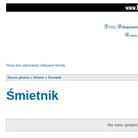
FAQ
Regulami
www.z
Posty bez odpowiedzi
|
Aktywne tematy
Strona główna
»
Główne
»
Śmietnik
Śmietnik
Nie masz uprawnie