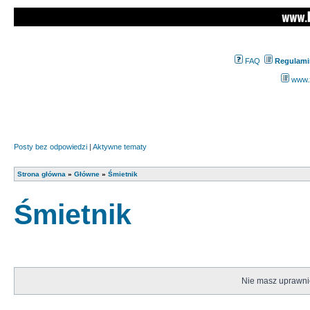
FAQ
Regulami
www.z
Posty bez odpowiedzi
|
Aktywne tematy
Strona główna
»
Główne
»
Śmietnik
Śmietnik
Nie masz uprawnie