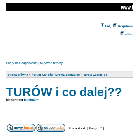
FAQ
Regulami
www.z
Posty bez odpowiedzi
|
Aktywne tematy
Strona główna
»
Forum Kibiców Turowa Zgorzelec
»
Turów Zgorzelec
TURÓW i co dalej??
Moderator:
katrin89m
Strona
4
z
4
[ Posty: 52 ]