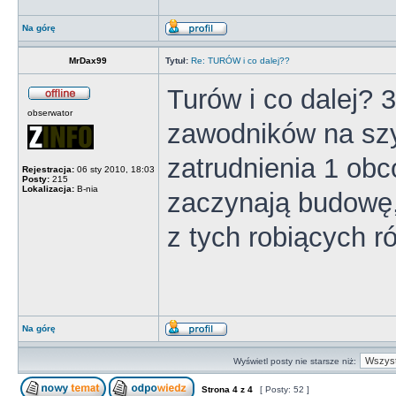
Na górę
MrDax99
Tytuł:
Re: TURÓW i co dalej??
Turów i co dalej? 3
obserwator
zawodników na sz
zatrudnienia 1 obc
Rejestracja:
06 sty 2010, 18:03
Posty:
215
Lokalizacja:
B-nia
zaczynają budowę,
z tych robiących r
Na górę
Wyświetl posty nie starsze niż:
Strona
4
z
4
[ Posty: 52 ]