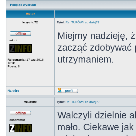
Podgląd wydruku
Autor
krzychu72
Tytuł:
Re: TURÓW i co dalej??
Miejmy nadzieję, ż
rekrut
zacząć zdobywać p
utrzymaniem.
Rejestracja:
17 wrz 2016,
18:31
Posty:
8
Na górę
MrDax99
Tytuł:
Re: TURÓW i co dalej??
Walczyli dzielnie 
obserwator
mało. Ciekawe jak