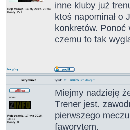
inne kluby już tren
Rejestracja:
14 sty 2016, 23:04
Posty:
271
ktoś napominał o 
konkretów. Ponoć w
czemu to tak wygl
Na górę
krzychu72
Tytuł:
Re: TURÓW i co dalej??
Miejmy nadzieję że
rekrut
Trener jest, zawod
pierwszego meczu 
Rejestracja:
17 wrz 2016,
18:31
Posty:
8
faworytem.