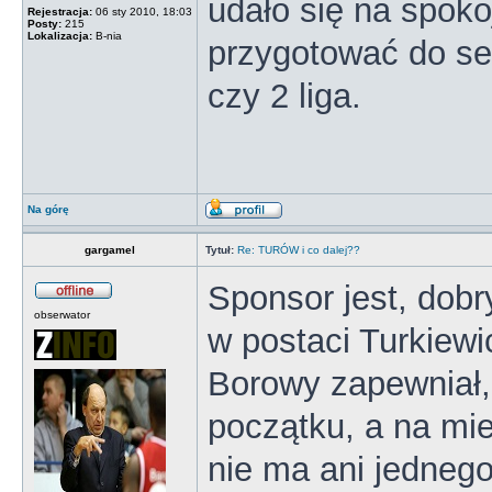
udało się na spoko
Rejestracja:
06 sty 2010, 18:03
Posty:
215
Lokalizacja:
B-nia
przygotować do se
czy 2 liga.
Na górę
gargamel
Tytuł:
Re: TURÓW i co dalej??
Sponsor jest, dobr
obserwator
w postaci Turkiewi
Borowy zapewniał,
początku, a na mi
nie ma ani jednego