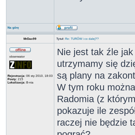
Na górę
MrDax99
Tytuł:
Re: TURÓW i co dalej??
Nie jest tak źle j
obserwator
utrzymamy się dzię
są plany na zakon
Rejestracja:
06 sty 2010, 18:03
Posty:
215
Lokalizacja:
B-nia
W tym roku można 
Radomia (z którym 
pokazuje ile zespó
raczej nie będzie 
pograć?