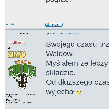
Na górę
manzir
Tytuł:
Re: TURÓW i co dalej??
Swojego czasu prz
VIP
Waldow.
Myślałem że leczy 
składzie.
Od dłuższego czas
wyjechał
Rejestracja:
30 mar 2011,
10:59
Posty:
3406
Lokalizacja:
Zgorzelec