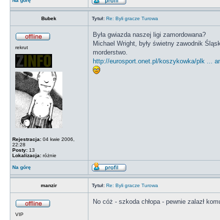
Na górę
Bubek
Tytuł:
Re: Byli gracze Turowa
Była gwiazda naszej ligi zamordowana?
Michael Wright, były świetny zawodnik Śląsk
rekrut
morderstwo.
http://eurosport.onet.pl/koszykowka/plk ... 
Rejestracja:
04 kwie 2006,
22:28
Posty:
13
Lokalizacja:
różnie
Na górę
manzir
Tytuł:
Re: Byli gracze Turowa
No cóż - szkoda chłopa - pewnie zalazł kom
VIP