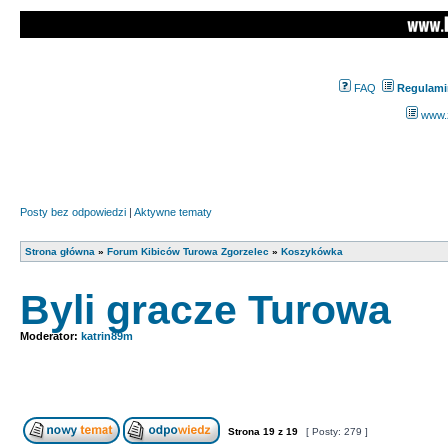
FAQ
Regulami
www.z
Posty bez odpowiedzi
|
Aktywne tematy
Strona główna
»
Forum Kibiców Turowa Zgorzelec
»
Koszykówka
Byli gracze Turowa
Moderator:
katrin89m
Strona
19
z
19
[ Posty: 279 ]