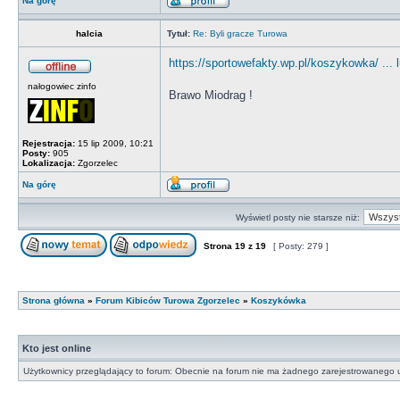
Na górę
halcia
Tytuł:
Re: Byli gracze Turowa
https://sportowefakty.wp.pl/koszykowka/ ... 
nałogowiec zinfo
Brawo Miodrag !
Rejestracja:
15 lip 2009, 10:21
Posty:
905
Lokalizacja:
Zgorzelec
Na górę
Wyświetl posty nie starsze niż:
Strona
19
z
19
[ Posty: 279 ]
Strona główna
»
Forum Kibiców Turowa Zgorzelec
»
Koszykówka
Kto jest online
Użytkownicy przeglądający to forum: Obecnie na forum nie ma żadnego zarejestrowanego u