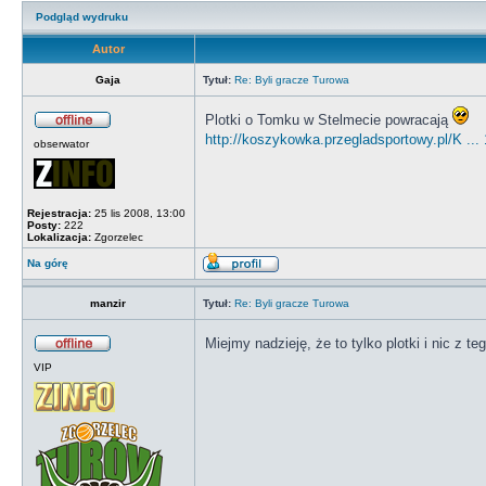
Podgląd wydruku
Autor
Gaja
Tytuł:
Re: Byli gracze Turowa
Plotki o Tomku w Stelmecie powracają
http://koszykowka.przegladsportowy.pl/K ...
obserwator
Rejestracja:
25 lis 2008, 13:00
Posty:
222
Lokalizacja:
Zgorzelec
Na górę
manzir
Tytuł:
Re: Byli gracze Turowa
Miejmy nadzieję, że to tylko plotki i nic z t
VIP