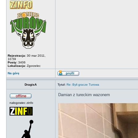
Rejestracja:
30 mar 2011,
10:59
Posty:
3406
Lokalizacja:
Zgorzelec
Na górę
DragisA
Tytuł:
Re: Byli gracze Turowa
Damian z tureckim wazonem
nałogowiec zinfo