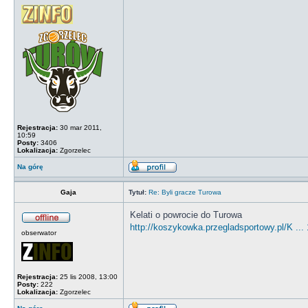
Rejestracja:
30 mar 2011,
10:59
Posty:
3406
Lokalizacja:
Zgorzelec
Na górę
Gaja
Tytuł:
Re: Byli gracze Turowa
Kelati o powrocie do Turowa
http://koszykowka.przegladsportowy.pl/K ...
obserwator
Rejestracja:
25 lis 2008, 13:00
Posty:
222
Lokalizacja:
Zgorzelec