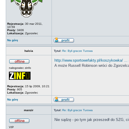
Rejestracja:
30 mar 2011,
10:59
Posty:
3406
Lokalizacja:
Zgorzelec
Na górę
halcia
Tytuł:
Re: Byli gracze Turowa
http://www.sportowefakty.pl/koszykowka/ ... 
A może Russell Robinson wróci do Zgorzelc
nałogowiec zinfo
Rejestracja:
15 lip 2009, 10:21
Posty:
905
Lokalizacja:
Zgorzelec
Na górę
manzir
Tytuł:
Re: Byli gracze Turowa
Nie sądzę - po tym jak przeszedł do SZG, c
VIP