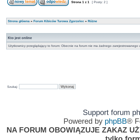
Strona
1
z
1
[ Posty: 2 ]
Strona główna
»
Forum Kibiców Turowa Zgorzelec
»
Różne
Kto jest online
Użytkownicy przeglądający to forum: Obecnie na forum nie ma żadnego zarejestrowanego u
Szukaj:
Support forum p
Powered by
phpBB
® F
NA FORUM OBOWIĄZUJE ZAKAZ UŻYW
tylko for