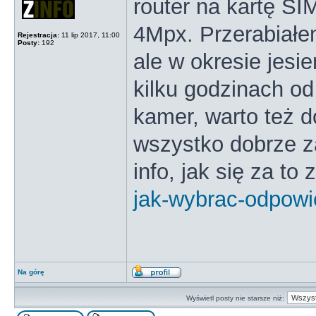
router na kartę SI
4Mpx. Przerabiałe
Rejestracja:
11 lip 2017, 11:00
Posty:
192
ale w okresie jesi
kilku godzinach od
kamer, warto też 
wszystko dobrze za
info, jak się za to
jak-wybrac-odpowi
Na górę
Wyświetl posty nie starsze niż: