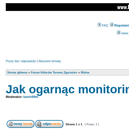
FAQ
Regulami
www.z
Posty bez odpowiedzi
|
Aktywne tematy
Strona główna
»
Forum Kibiców Turowa Zgorzelec
»
Różne
Jak ogarnąc monitori
Moderator:
katrin89m
Strona
1
z
1
[ Posty: 2 ]