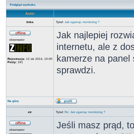
Podgląd wydruku
Autor
tinka
Tytuł:
Jak ogarnąc monitoring ?
Jak najlepiej rozw
obserwator
internetu, ale z 
kamerze na panel s
Rejestracja:
12 sie 2014, 10:00
Posty:
191
sprawdzi.
Na górę
str
Tytuł:
Re: Jak ogarnąc monitoring ?
Jeśli masz prąd, t
obserwator