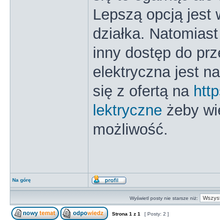
Lepszą opcją jest
działka. Natomiast
inny dostęp do prz
elektryczna jest 
się z ofertą na
http
lektryczne
żeby wie
możliwość.
Na górę
Wyświetl posty nie starsze niż:
Strona
1
z
1
[ Posty: 2 ]