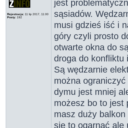
jest problematyczne
sąsiadów. Wędzarn
Rejestracja:
11 lip 2017, 11:00
Posty:
192
musi gdzieś iść i 
góry czyli prosto 
otwarte okna do są
droga do konfliktu 
Są wędzarnie elek
można ograniczyć 
dymu jest mniej al
możesz bo to jest 
masz duży balkon 
się to ogarnąć ale