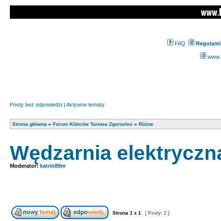
FAQ
Regulami
www.z
Posty bez odpowiedzi
|
Aktywne tematy
Strona główna
»
Forum Kibiców Turowa Zgorzelec
»
Różne
Wędzarnia elektryczn
Moderator:
katrin89m
Strona
1
z
1
[ Posty: 2 ]