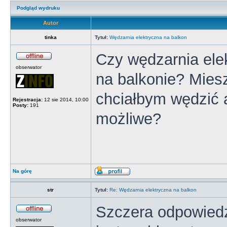
Podgląd wydruku
Autor
tinka
Tytuł:
Wędzarnia elektryczna na balkon
Czy wędzarnia elek
obserwator
na balkonie? Mies
chciałbym wędzić 
Rejestracja:
12 sie 2014, 10:00
Posty:
191
możliwe?
Na górę
str
Tytuł:
Re: Wędzarnia elektryczna na balkon
Szczera odpowiedź 
obserwator